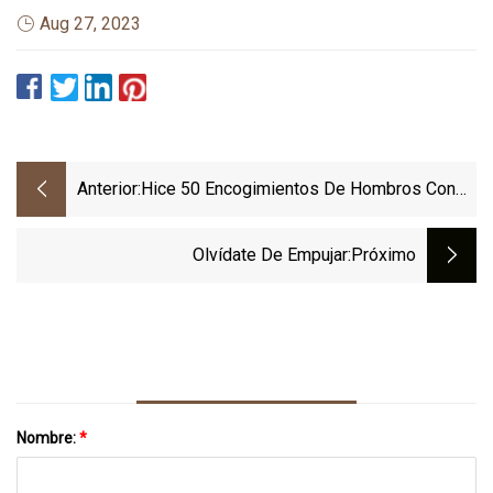
Aug 27, 2023
Anterior:
Hice 50 Encogimientos De Hombros Con
Mancuernas Al Día Durante Una Semana:
Esto Es Lo Que Pasó Con Mis Hombros
Olvídate De Empujar
:próximo
Nombre:
*