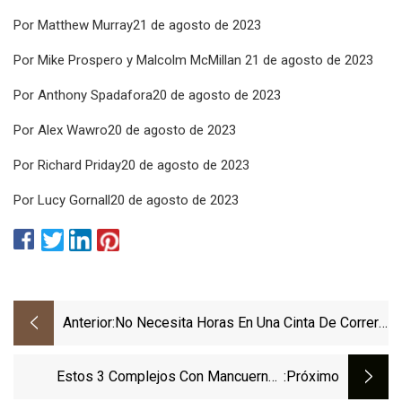
Por Matthew Murray21 de agosto de 2023
Por Mike Prospero y Malcolm McMillan 21 de agosto de 2023
Por Anthony Spadafora20 de agosto de 2023
Por Alex Wawro20 de agosto de 2023
Por Richard Priday20 de agosto de 2023
Por Lucy Gornall20 de agosto de 2023
Anterior:
No Necesita Horas En Una Cinta De Correr
Para Mejorar Su Condición Cardiovascular;
En Su Lugar, Pruebe Estos Cinco
Estos 3 Complejos Con Mancuernas
:próximo
Movimientos Con Mancuernas
Pueden Ayudarte A Quemar Grasa Durante