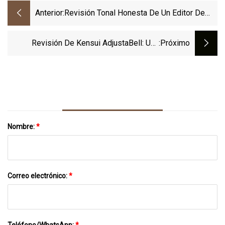
Anterior:
Revisión Tonal Honesta De Un Editor De
Fitness
Revisión De Kensui AdjustaBell: Una
:próximo
Mancuerna Ajustable Simple Y Fuerte
Nombre:
*
Correo electrónico:
*
Teléfono/WhatsApp:
*