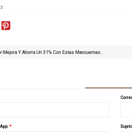
23
r:
Mejora Y Ahorra Un 31% Con Estas Mancuernas
Bowflex Ajustables
Correo
sApp:
*
Sujet