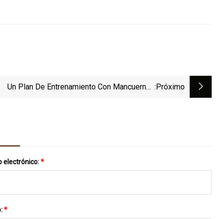
Un Plan De Entrenamiento Con Mancuernas
:próximo
Garantizado Para Aumentar El Tamaño
 electrónico:
*
o:
*