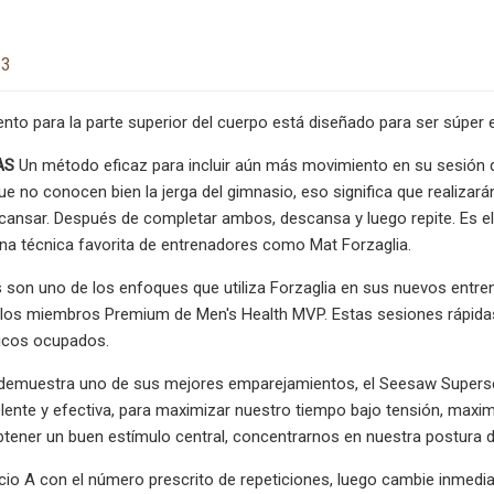
23
nto para la parte superior del cuerpo está diseñado para ser súper e
AS
Un método eficaz para incluir aún más movimiento en su sesión de
ue no conocen bien la jerga del gimnasio, eso significa que realizar
ansar. Después de completar ambos, descansa y luego repite. Es el 
 una técnica favorita de entrenadores como Mat Forzaglia.
 son uno de los enfoques que utiliza Forzaglia en sus nuevos entre
 los miembros Premium de Men's Health MVP. Estas sesiones rápidas
hicos ocupados.
 demuestra uno de sus mejores emparejamientos, el Seesaw Superset
elente y efectiva, para maximizar nuestro tiempo bajo tensión, max
tener un buen estímulo central, concentrarnos en nuestra postura d
cicio A con el número prescrito de repeticiones, luego cambie inmedi