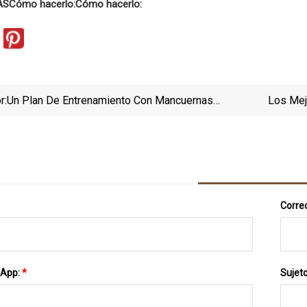
AS
Cómo hacerlo:
Cómo hacerlo:
r:
Un Plan De Entrenamiento Con Mancuernas
Los Mej
Garantizado Para Aumentar El Tamaño
India:
De L
Correo
sApp:
*
Sujet