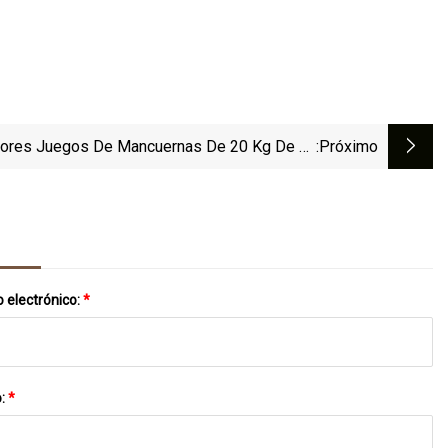
ores Juegos De Mancuernas De 20 Kg De La
:próximo
 Los Mejores Juegos De Mancuernas De 20 Kg
a India Para Agregar A Su Equipo De Ejercicio
 electrónico:
*
o:
*