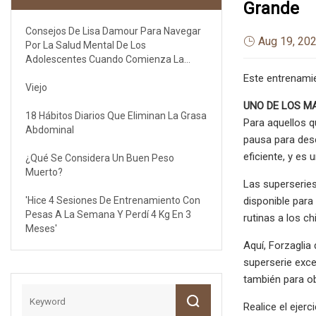
Grande
Consejos De Lisa Damour Para Navegar
Aug 19, 20
Por La Salud Mental De Los
Adolescentes Cuando Comienza La
Escuela
Este entrenamie
Viejo
UNO DE LOS M
18 Hábitos Diarios Que Eliminan La Grasa
Para aquellos q
Abdominal
pausa para desc
eficiente, y es
¿Qué Se Considera Un Buen Peso
Muerto?
Las superseries
'Hice 4 Sesiones De Entrenamiento Con
disponible para
Pesas A La Semana Y Perdí 4 Kg En 3
rutinas a los c
Meses'
Aquí, Forzaglia
superserie exc
también para ob
Realice el ejer