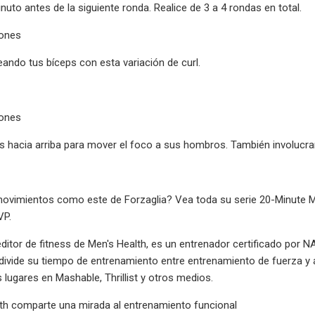
uto antes de la siguiente ronda. Realice de 3 a 4 rondas en total.
iones
ndo tus bíceps con esta variación de curl.
iones
 hacia arriba para mover el foco a sus hombros. También involucra
ovimientos como este de Forzaglia? Vea toda su serie 20-Minute Mu
VP.
 editor de fitness de Men's Health, es un entrenador certificado por 
divide su tiempo de entrenamiento entre entrenamiento de fuerza y ​
s lugares en Mashable, Thrillist y otros medios.
h comparte una mirada al entrenamiento funcional