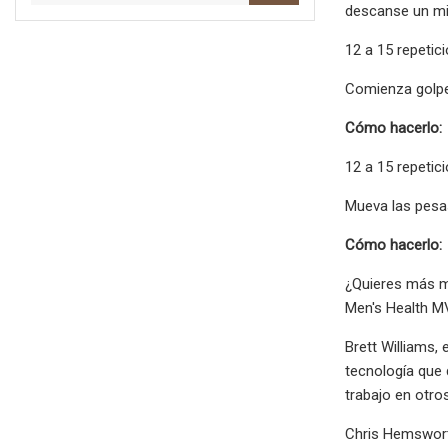
descanse un min
12 a 15 repetic
Comienza golpea
Cómo hacerlo:
12 a 15 repetic
Mueva las pesas
Cómo hacerlo:
¿Quieres más m
Men's Health M
Brett Williams,
tecnología que 
trabajo en otro
Chris Hemswort