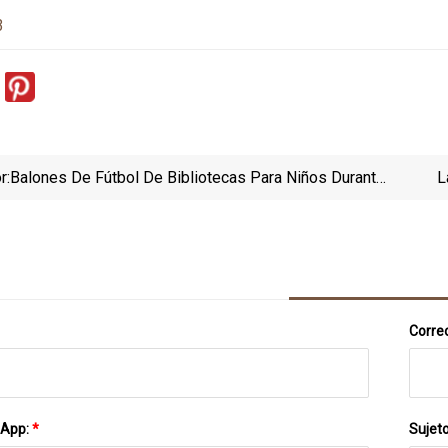
3
r:
Balones De Fútbol De Bibliotecas Para Niños Durante
L
Las Vacaciones De Verano
Correo
sApp:
*
Sujet