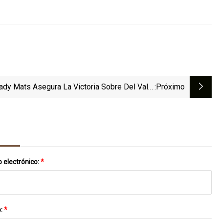
ady Mats Asegura La Victoria Sobre Del Valle
:próximo
Durante El Torneo Seguin
 electrónico:
*
o:
*