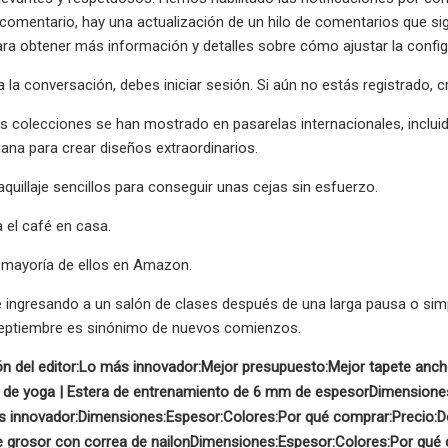
comentario, hay una actualización de un hilo de comentarios que si
ra obtener más información y detalles sobre cómo ajustar la config
 a la conversación, debes iniciar sesión. Si aún no estás registrado, 
as colecciones se han mostrado en pasarelas internacionales, inclui
ana para crear diseños extraordinarios.
uillaje sencillos para conseguir unas cejas sin esfuerzo.
 el café en casa.
 mayoría de ellos en Amazon.
 ingresando a un salón de clases después de una larga pausa o simp
septiembre es sinónimo de nuevos comienzos.
n del editor:
Lo más innovador:
Mejor presupuesto:
Mejor tapete anch
s de yoga | Estera de entrenamiento de 6 mm de espesor
Dimensione
 innovador:
Dimensiones:
Espesor:
Colores:
Por qué comprar:
Precio:
D
e grosor con correa de nailon
Dimensiones:
Espesor:
Colores:
Por qué 