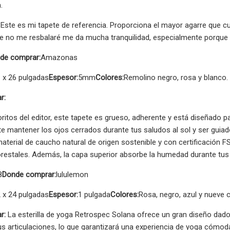
.
Este es mi tapete de referencia. Proporciona el mayor agarre que c
ue no me resbalaré me da mucha tranquilidad, especialmente porque
de comprar:
Amazonas
 x 26 pulgadas
Espesor:
5mm
Colores:
Remolino negro, rosa y blanco.
r:
oritos del editor, este tapete es grueso, adherente y está diseñado p
te mantener los ojos cerrados durante tus saludos al sol y ser guia
aterial de caucho natural de origen sostenible y con certificación F
restales. Además, la capa superior absorbe la humedad durante tus 
8
Donde comprar:
lululemon
 x 24 pulgadas
Espesor:
1 pulgada
Colores:
Rosa, negro, azul y nueve 
r:
La esterilla de yoga Retrospec Solana ofrece un gran diseño dad
s articulaciones, lo que garantizará una experiencia de yoga cómoda