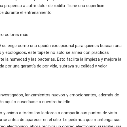
 propensa a sufrir dolor de rodilla. Tiene una superficie
ice durante el entrenamiento.
ro colores más.
RO se erige como una opción excepcional para quienes buscan una
 y ecológicos, este tapete no solo se alinea con prácticas
 la humedad y las bacterias. Esto facilita la limpieza y mejora la
da por una garantía de por vida, subraya su calidad y valor
e investigados, lanzamientos nuevos y emocionantes, además de
 aquí o suscríbase a nuestro boletín.
y anima a todos los lectores a compartir sus puntos de vista
rse antes de aparecer en el sitio. Le pedimos que mantenga sus
o electrónico: ahora recibirá un correo electrónico si recibe una