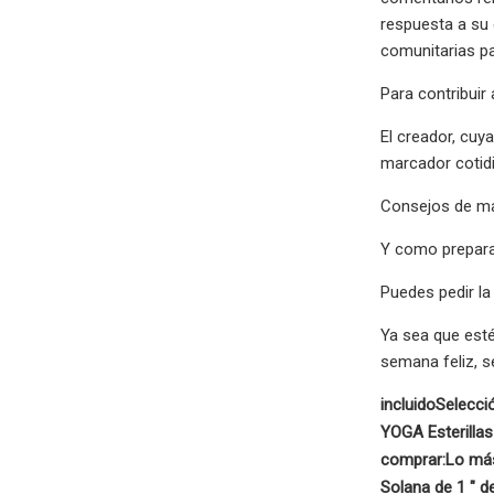
respuesta a su 
comunitarias pa
Para contribuir
El creador, cuy
marcador cotidi
Consejos de maq
Y como prepara
Puedes pedir la
Ya sea que esté
semana feliz, 
incluido
Selecció
YOGA Esterilla
comprar:
Lo más
Solana de 1 ″ d