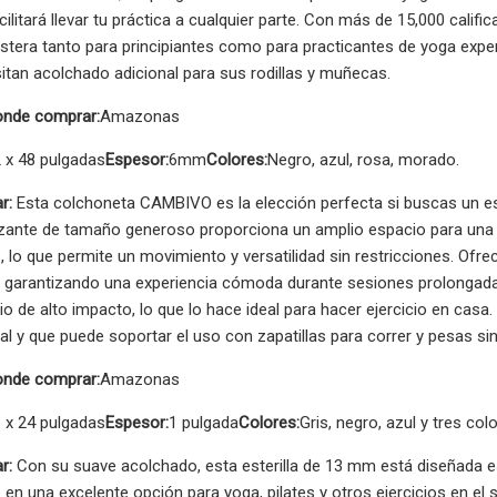
cilitará llevar tu práctica a cualquier parte. Con más de 15,000 calif
stera tanto para principiantes como para practicantes de yoga expe
tan acolchado adicional para sus rodillas y muñecas.
nde comprar:
Amazonas
 x 48 pulgadas
Espesor:
6mm
Colores:
Negro, azul, rosa, morado.
r:
Esta colchoneta CAMBIVO es la elección perfecta si buscas un esp
lizante de tamaño generoso proporciona un amplio espacio para una
 lo que permite un movimiento y versatilidad sin restricciones. Of
y garantizando una experiencia cómoda durante sesiones prolongadas
icio de alto impacto, lo que lo hace ideal para hacer ejercicio en ca
al y que puede soportar el uso con zapatillas para correr y pesas si
nde comprar:
Amazonas
 x 24 pulgadas
Espesor:
1 pulgada
Colores:
Gris, negro, azul y tres co
r:
Con su suave acolchado, esta esterilla de 13 mm está diseñada esp
e en una excelente opción para yoga, pilates y otros ejercicios en el