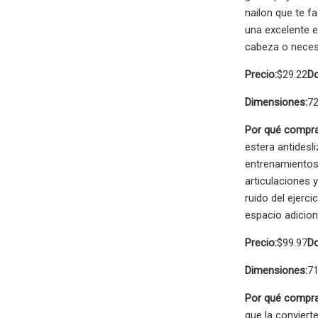
nailon que te fa
una excelente e
cabeza o necesi
Precio:
$29.22
Do
Dimensiones:
72
Por qué compra
estera antides
entrenamientos,
articulaciones 
ruido del ejerc
espacio adicion
Precio:
$99.97
Do
Dimensiones:
71
Por qué compra
que la conviert