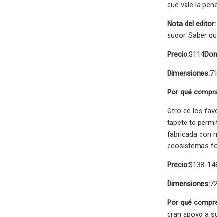
que vale la pena
Nota del editor:
sudor. Saber q
Precio:
$114
Don
Dimensiones:
71
Por qué compra
Otro de los fav
tapete te permi
fabricada con m
ecosistemas fo
Precio:
$138-14
Dimensiones:
72
Por qué compra
gran apoyo a su