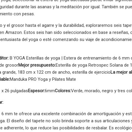
guridad durante las asanas y la meditación por igual. También se puede
amiento con pesas.
 y el grosor hasta el agarre y la durabilidad, exploraremos seis tape
 Amazon. Estos seis han sido seleccionados en base a reseñas, cal
entusiasta del yoga o esté comenzando su viaje de acondicionamient
itor:
B YOGA Esterillas de yoga | Estera de entrenamiento de 6 mm
de grosor
Mejor presupuesto:
Esterilla de yoga Retrospec Solana de 1
ga grande, 183 cm x 122 cm de ancho, esterilla de ejercicio
La mejor a
iable:
Manduka PRO Yoga y Pilates Mate
 x 26 pulgadas
Espesor:
6mm
Colores:
Verde, morado, negro y tres co
r:
de 6 mm te ofrece una excelente combinación de amortiguación y esta
oga. El diseño del tapete no solo brinda soporte a sus articulaciones
adherente, lo que reduce las posibilidades de resbalar. Es ecológico