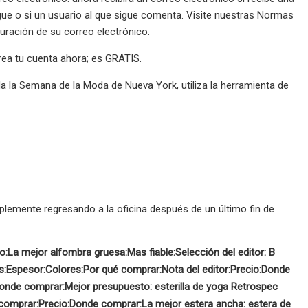
gue o si un usuario al que sigue comenta. Visite nuestras Normas
uración de su correo electrónico.
crea tu cuenta ahora; es GRATIS.
da la Semana de la Moda de Nueva York, utiliza la herramienta de
lemente regresando a la oficina después de un último fin de
o:
La mejor alfombra gruesa:
Mas fiable:
Selección del editor:
B
s:
Espesor:
Colores:
Por qué comprar:
Nota del editor:
Precio:
Donde
onde comprar:
Mejor presupuesto: esterilla de yoga Retrospec
comprar:
Precio:
Donde comprar:
La mejor estera ancha: estera de