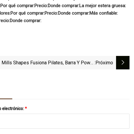
:
Por qué comprar:
Precio:
Donde comprar:
La mejor estera gruesa:
lores:
Por qué comprar:
Precio:
Donde comprar:
Más confiable:
recio:
Donde comprar:
 Mills Shapes Fusiona Pilates, Barra Y Power
:próximo
Yoga
 electrónico:
*