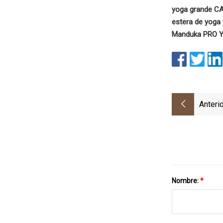
yoga grande C
estera de yoga
Manduka PRO Yo
Anterio
Nombre:
*