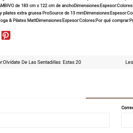
AMBIVO de 183 cm x 122 cm de ancho
Dimensiones:
Espesor:
Colores
 y pilates extra gruesa ProSource de 13 mm
Dimensiones:
Espesor:
Co
ga & Pilates Matt
Dimensiones:
Espesor:
Colores:
Por qué comprar:
P
r:
Olvídate De Las Sentadillas: Estas 20
Les
Correo