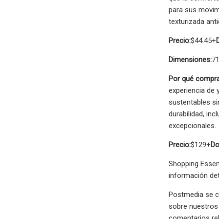
para sus movimi
texturizada ant
Precio:
$44.45+
Dimensiones:
71
Por qué compra
experiencia de 
sustentables si
durabilidad, in
excepcionales.
Precio:
$129+
Do
Shopping Essen
información det
Postmedia se c
sobre nuestros
comentarios rel