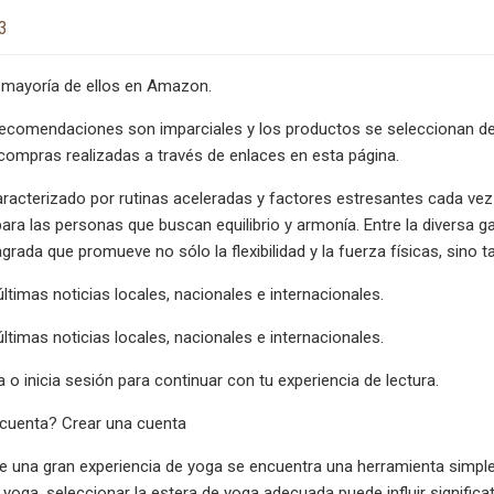
3
 mayoría de ellos en Amazon.
recomendaciones son imparciales y los productos se seleccionan d
s compras realizadas a través de enlaces en esta página.
acterizado por rutinas aceleradas y factores estresantes cada vez
ra las personas que buscan equilibrio y armonía. Entre la diversa 
grada que promueve no sólo la flexibilidad y la fuerza físicas, sino ta
últimas noticias locales, nacionales e internacionales.
últimas noticias locales, nacionales e internacionales.
 o inicia sesión para continuar con tu experiencia de lectura.
 cuenta? Crear una cuenta
e una gran experiencia de yoga se encuentra una herramienta simple
 yoga, seleccionar la estera de yoga adecuada puede influir significa