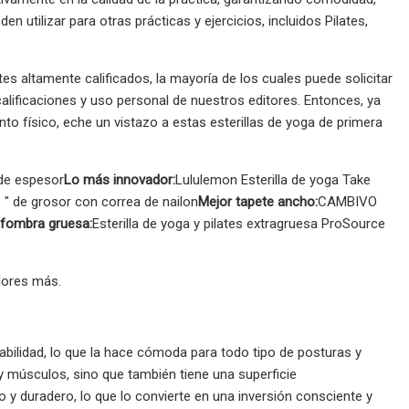
n utilizar para otras prácticas y ejercicios, incluidos Pilates,
tes altamente calificados, la mayoría de los cuales puede solicitar
ificaciones y uso personal de nuestros editores. Entonces, ya
o físico, eche un vistazo a estas esterillas de yoga de primera
 de espesor
Lo más innovador:
Lululemon Esterilla de yoga Take
 ″ de grosor con correa de nailon
Mejor tapete ancho:
CAMBIVO
lfombra gruesa:
Esterilla de yoga y pilates extragruesa ProSource
lores más.
bilidad, lo que la hace cómoda para todo tipo de posturas y
 y músculos, sino que también tiene una superficie
 y duradero, lo que lo convierte en una inversión consciente y