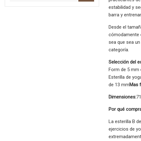
estabilidad y se
barra y entren
Desde el tamaño
cómodamente en
sea que sea un 
categoría.
Selección del ed
Form de 5 mm 
Esterilla de yo
de 13 mm
Mas f
Dimensiones:
71
Por qué compra
La esterilla B 
ejercicios de y
extremadamente 