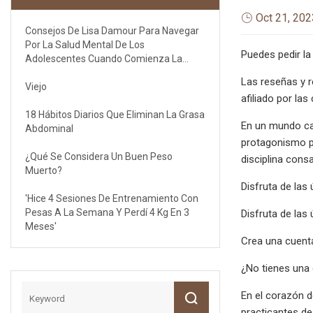
Oct 21, 202
Consejos De Lisa Damour Para Navegar
Por La Salud Mental De Los
Puedes pedir la
Adolescentes Cuando Comienza La
Escuela
Las reseñas y 
Viejo
afiliado por la
18 Hábitos Diarios Que Eliminan La Grasa
En un mundo car
Abdominal
protagonismo pa
¿Qué Se Considera Un Buen Peso
disciplina consa
Muerto?
Disfruta de las 
'Hice 4 Sesiones De Entrenamiento Con
Pesas A La Semana Y Perdí 4 Kg En 3
Disfruta de las 
Meses'
Crea una cuenta
¿No tienes una
En el corazón d
practicantes de