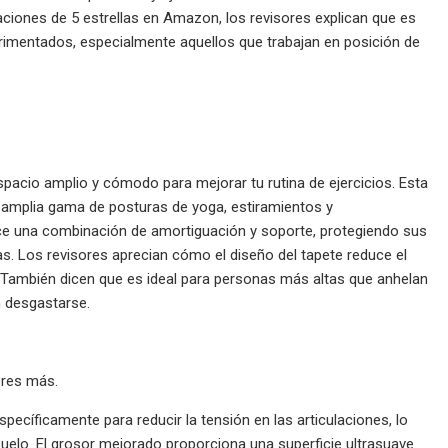
icaciones de 5 estrellas en Amazon, los revisores explican que es
rimentados, especialmente aquellos que trabajan en posición de
acio amplio y cómodo para mejorar tu rutina de ejercicios. Esta
 amplia gama de posturas de yoga, estiramientos y
rece una combinación de amortiguación y soporte, protegiendo sus
. Los revisores aprecian cómo el diseño del tapete reduce el
sa. También dicen que es ideal para personas más altas que anhelan
n desgastarse.
lores más.
ecíficamente para reducir la tensión en las articulaciones, lo
 suelo. El grosor mejorado proporciona una superficie ultrasuave