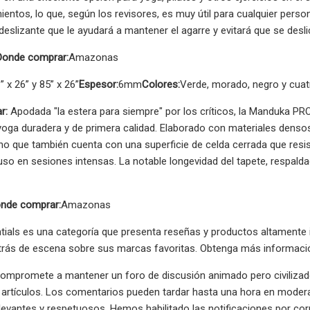
entos, lo que, según los revisores, es muy útil para cualquier persona
ideslizante que le ayudará a mantener el agarre y evitará que se desl
Donde comprar:
Amazonas
” x 26” y 85” x 26”
Espesor:
6mm
Colores:
Verde, morado, negro y cuat
r:
Apodada "la estera para siempre" por los críticos, la Manduka P
yoga duradera y de primera calidad. Elaborado con materiales densos
no que también cuenta con una superficie de celda cerrada que resiste
cluso en sesiones intensas. La notable longevidad del tapete, respalda
nde comprar:
Amazonas
tials es una categoría que presenta reseñas y productos altament
rás de escena sobre sus marcas favoritas. Obtenga más información
ompromete a mantener un foro de discusión animado pero civilizado 
 artículos. Los comentarios pueden tardar hasta una hora en modera
evantes y respetuosos. Hemos habilitado las notificaciones por corre