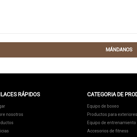
MÁNDANOS
LACES RÁPIDOS
CATEGORIA DE PR
gar
Equipo de boxeo
re nosotros
Productos para exteriore
oductos
Equipo de entrenamiento
icias
Accesorios de fitness