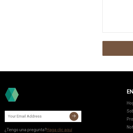
EN
Ho
Sob
Pr
Not
¿Tengo una pregunta?
Haga clic aquí