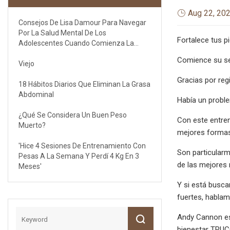
Aug 22, 20
Consejos De Lisa Damour Para Navegar
Por La Salud Mental De Los
Fortalece tus p
Adolescentes Cuando Comienza La
Escuela
Comience su sem
Viejo
Gracias por regi
18 Hábitos Diarios Que Eliminan La Grasa
Abdominal
Había un proble
¿Qué Se Considera Un Buen Peso
Con este entren
Muerto?
mejores formas 
'Hice 4 Sesiones De Entrenamiento Con
Son particularm
Pesas A La Semana Y Perdí 4 Kg En 3
de las mejores 
Meses'
Y si está busca
fuertes, hablam
Andy Cannon es 
bienestar TRUCO