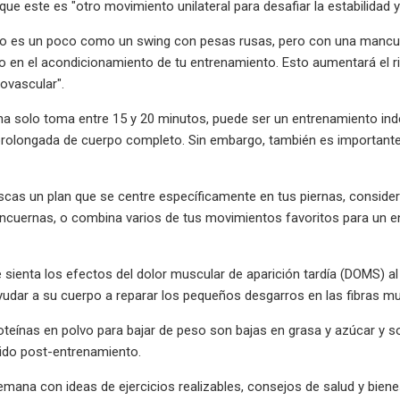
ue este es "otro movimiento unilateral para desafiar la estabilidad y 
o es un poco como un swing con pesas rusas, pero con una mancuer
 en el acondicionamiento de tu entrenamiento. Esto aumentará el rit
ovascular".
na solo toma entre 15 y 20 minutos, puede ser un entrenamiento in
rolongada de cuerpo completo. Sin embargo, también es importante 
scas un plan que se centre específicamente en tus piernas, conside
cuernas, o combina varios de tus movimientos favoritos para un en
 sienta los efectos del dolor muscular de aparición tardía (DOMS) al 
yudar a su cuerpo a reparar los pequeños desgarros en las fibras m
teínas en polvo para bajar de peso son bajas en grasa y azúcar y s
tido post-entrenamiento.
ana con ideas de ejercicios realizables, consejos de salud y biene