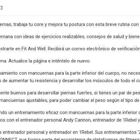
23
iernas, trabaja tu core y mejora tu postura con esta breve rutina con
ana con ideas de ejercicios realizables, consejos de salud y biene
strarte en Fit And Well. Recibirá un correo electrónico de verificació
ma. Actualice la página e inténtelo de nuevo.
amiento con mancuernas para la parte inferior del cuerpo, no necesit
de aumentar tu resistencia y desarrollar los músculos de todo el 
ente buenos para desarrollar piernas fuertes, si tienes un par de p
mancuernas ajustables, para poder cambiar el peso según el tipo de
ndo un entrenamiento eficaz con mancuernas para la parte inferior 
os con el entrenador personal Andy Cannon, entrenador de 1Rebel y
entrenador personal y entrenador en 1Rebel. Sus entrenamientos 'Zo
NNECT, que forma parte del ecosistema de plataformas de fitness y 