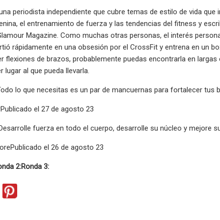
 una periodista independiente que cubre temas de estilo de vida que i
enina, el entrenamiento de fuerza y ​​las tendencias del fitness y es
Glamour Magazine. Como muchas otras personas, el interés personal 
rtió rápidamente en una obsesión por el CrossFit y entrena en un b
r flexiones de brazos, probablemente puedas encontrarla en largas 
r lugar al que pueda llevarla.
odo lo que necesitas es un par de mancuernas para fortalecer tus b
rPublicado el 27 de agosto 23
esarrolle fuerza en todo el cuerpo, desarrolle su núcleo y mejore su
orePublicado el 26 de agosto 23
onda 2:
Ronda 3: