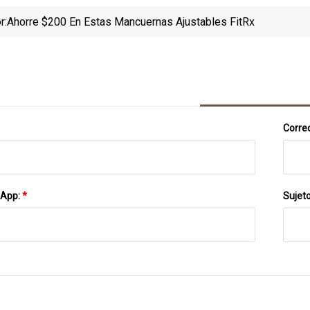
r:
Ahorre $200 En Estas Mancuernas Ajustables FitRx
Correo
sApp:
*
Sujet