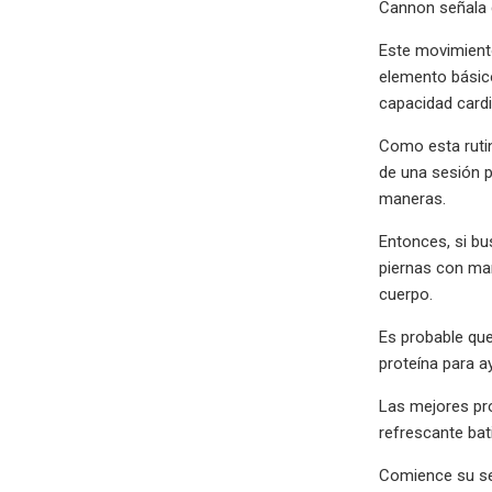
Cannon señala q
Este movimient
elemento básico
capacidad cardi
Como esta ruti
de una sesión p
maneras.
Entonces, si bu
piernas con man
cuerpo.
Es probable que
proteína para a
Las mejores pro
refrescante ba
Comience su sem