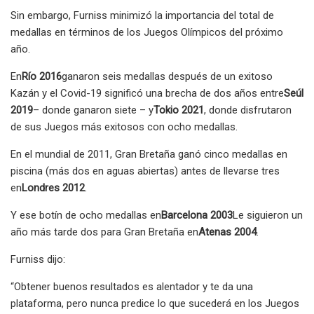
Sin embargo, Furniss minimizó la importancia del total de
medallas en términos de los Juegos Olímpicos del próximo
año.
En
Río 2016
ganaron seis medallas después de un exitoso
Kazán y el Covid-19 significó una brecha de dos años entre
Seúl
2019
– donde ganaron siete – y
Tokio 2021
, donde disfrutaron
de sus Juegos más exitosos con ocho medallas.
En el mundial de 2011, Gran Bretaña ganó cinco medallas en
piscina (más dos en aguas abiertas) antes de llevarse tres
en
Londres 2012
.
Y ese botín de ocho medallas en
Barcelona 2003
Le siguieron un
año más tarde dos para Gran Bretaña en
Atenas 2004
.
Furniss dijo:
“Obtener buenos resultados es alentador y te da una
plataforma, pero nunca predice lo que sucederá en los Juegos