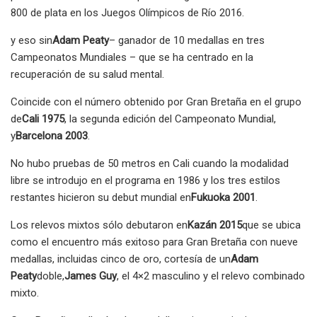
800 de plata en los Juegos Olímpicos de Río 2016.
y eso sin
Adam Peaty
– ganador de 10 medallas en tres
Campeonatos Mundiales – que se ha centrado en la
recuperación de su salud mental.
Coincide con el número obtenido por Gran Bretaña en el grupo
de
Cali 1975
, la segunda edición del Campeonato Mundial,
y
Barcelona 2003
.
No hubo pruebas de 50 metros en Cali cuando la modalidad
libre se introdujo en el programa en 1986 y los tres estilos
restantes hicieron su debut mundial en
Fukuoka 2001
.
Los relevos mixtos sólo debutaron en
Kazán 2015
que se ubica
como el encuentro más exitoso para Gran Bretaña con nueve
medallas, incluidas cinco de oro, cortesía de un
Adam
Peaty
doble,
James Guy
, el 4×2 masculino y el relevo combinado
mixto.