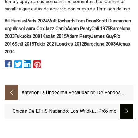
tema y apoye a sus compañeros comentaristas. Comentar
significa que estás de acuerdo con nuestros Términos de uso.
Bill Furniss
París 2024
Matt Richards
Tom Dean
Scott Duncan
ben
orgulloso
Laura Cox
Jazz Carlín
Adam Peaty
Cali 1975
Barcelona
2003
Fukuoka 2001
Kazán 2015
Adam Peaty
James Guy
Río
2016
Seúl 2019
Tokio 2021
Londres 2012
Barcelona 2003
Atenas
2004
Anterior:
La Undécima Recaudación De Fondos
Anual De Tickle Swim Supera Los 42.000
Dólares Para La Salud Mental
Chicas De ETHS Nadando: Los Wildkits
:próximo
Buscan Poder Estelar Y Más Viajes Al
Estado