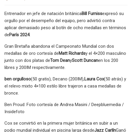
Entrenador en jefe de natación británica
Bill Furniss
expresó su
orgullo por el desempeño del equipo, pero advirtió contra
aplicar demasiado peso al botín de ocho medallas en términos
de
París 2024
.
Gran Bretaña abandona el Campeonato Mundial con dos
medallas de oro cortesía de
Matt Richards
y el 4×200 masculino
junto con dos platas de
Tom Dean
y
Scott Duncan
en los 200
libres y 200IM respectivamente.
ben orgulloso
(50 gratis), Decano (200IM),
Laura Cox
(50 atrás) y
el relevo mixto 4×100 estilo libre trajeron a casa medallas de
bronce.
Ben Proud: Foto cortesía de Andrea Masini / Deepbluemedia /
Insidefoto
Cox se convirtió en la primera mujer británica en subir a un
podio mundial individual en piscina larga desde
Jazz Carlín
Ganó