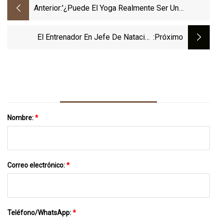
Anterior:
'¿Puede El Yoga Realmente Ser Un
Sustituto Suficiente Del Entrenamiento Con
Pesas?'
El Entrenador En Jefe De Natación
:próximo
Británico, Bill Furniss, Expresa Orgullo
Nombre:
*
Correo electrónico:
*
Teléfono/WhatsApp:
*