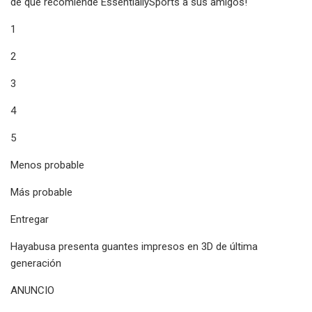
de que recomiende EssentiallySports a sus amigos!
1
2
3
4
5
Menos probable
Más probable
Entregar
Hayabusa presenta guantes impresos en 3D de última
generación
ANUNCIO