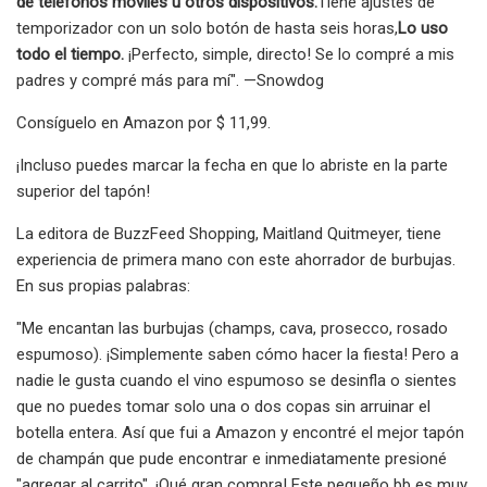
de teléfonos móviles u otros dispositivos.
Tiene ajustes de
temporizador con un solo botón de hasta seis horas,
Lo uso
todo el tiempo.
¡Perfecto, simple, directo! Se lo compré a mis
padres y compré más para mí". —Snowdog
Consíguelo en Amazon por $ 11,99.
¡Incluso puedes marcar la fecha en que lo abriste en la parte
superior del tapón!
La editora de BuzzFeed Shopping, Maitland Quitmeyer, tiene
experiencia de primera mano con este ahorrador de burbujas.
En sus propias palabras:
"Me encantan las burbujas (champs, cava, prosecco, rosado
espumoso). ¡Simplemente saben cómo hacer la fiesta! Pero a
nadie le gusta cuando el vino espumoso se desinfla o sientes
que no puedes tomar solo una o dos copas sin arruinar el
botella entera. Así que fui a Amazon y encontré el mejor tapón
de champán que pude encontrar e inmediatamente presioné
"agregar al carrito". ¡Qué gran compra! Este pequeño bb es muy