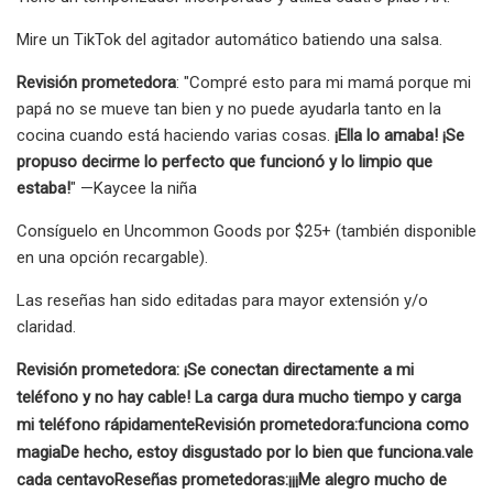
Mire un TikTok del agitador automático batiendo una salsa.
Revisión prometedora
: "Compré esto para mi mamá porque mi
papá no se mueve tan bien y no puede ayudarla tanto en la
cocina cuando está haciendo varias cosas.
¡Ella lo amaba! ¡Se
propuso decirme lo perfecto que funcionó y lo limpio que
estaba!
" —Kaycee la niña
Consíguelo en Uncommon Goods por $25+ (también disponible
en una opción recargable).
Las reseñas han sido editadas para mayor extensión y/o
claridad.
Revisión prometedora:
¡Se conectan directamente a mi
teléfono y no hay cable! La carga dura mucho tiempo y carga
mi teléfono rápidamente
Revisión prometedora:
funciona como
magia
De hecho, estoy disgustado por lo bien que funciona.
vale
cada centavo
Reseñas prometedoras:
¡¡¡Me alegro mucho de