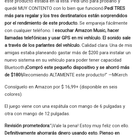
este producto estaba en la lista. Pedí uno para probarlo y
quedé MUY CONTENTO con lo bien que funcionó.
Pedí TRES
más para regalar y los tres destinatarios están sorprendidos
por el rendimiento de este producto.
Se empareja fácilmente
con cualquier teléfono. I
escuchar Amazon Music, hacer
llamadas telefónicas y usar GPS en mi vehículo. El sonido sale
a través de los parlantes del vehículo.
Calidad clara. Una de mis
amigas estaba planeando gastar más de $200 para instalar un
nuevo sistema en su vehículo para poder tener capacidad
Bluetooth.
¡Compró este pequeño dispositivo y se ahorró más
de $180!
¡Recomiendo ALTAMENTE este producto!" —MKerch
Consíguelo en Amazon por $ 16,99+ (disponible en seis
colores).
El juego viene con una espátula con mango de 6 pulgadas y
otra con mango de 12 pulgadas.
Revisión prometedora:
"¡Vale la pena! Estoy muy feliz con ello.
Definitivamente ahorrarás dinero usando esto. Pienso en