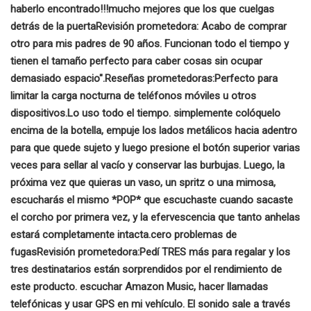
haberlo encontrado!!!
mucho mejores que los que cuelgas
detrás de la puerta
Revisión prometedora:
Acabo de comprar
otro para mis padres de 90 años. Funcionan todo el tiempo y
tienen el tamaño perfecto para caber cosas sin ocupar
demasiado espacio".
Reseñas prometedoras:
Perfecto para
limitar la carga nocturna de teléfonos móviles u otros
dispositivos.
Lo uso todo el tiempo.
simplemente colóquelo
encima de la botella, empuje los lados metálicos hacia adentro
para que quede sujeto y luego presione el botón superior varias
veces para sellar al vacío y conservar las burbujas. Luego, la
próxima vez que quieras un vaso, un spritz o una mimosa,
escucharás el mismo *POP* que escuchaste cuando sacaste
el corcho por primera vez, y la efervescencia que tanto anhelas
estará completamente intacta.
cero problemas de
fugas
Revisión prometedora:
Pedí TRES más para regalar y los
tres destinatarios están sorprendidos por el rendimiento de
este producto.
escuchar Amazon Music, hacer llamadas
telefónicas y usar GPS en mi vehículo. El sonido sale a través