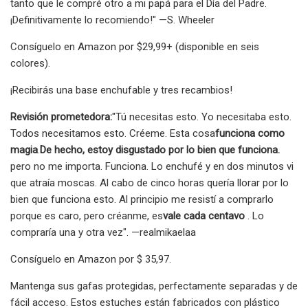
tanto que le compré otro a mi papá para el Día del Padre.
¡Definitivamente lo recomiendo!" —S. Wheeler
Consíguelo en Amazon por $29,99+ (disponible en seis
colores).
¡Recibirás una base enchufable y tres recambios!
Revisión prometedora:
"Tú necesitas esto. Yo necesitaba esto.
Todos necesitamos esto. Créeme. Esta cosa
funciona como
magia
.
De hecho, estoy disgustado por lo bien que funciona.
pero no me importa. Funciona. Lo enchufé y en dos minutos vi
que atraía moscas. Al cabo de cinco horas quería llorar por lo
bien que funciona esto. Al principio me resistí a comprarlo
porque es caro, pero créanme, es
vale cada centavo
. Lo
compraría una y otra vez". —realmikaelaa
Consíguelo en Amazon por $ 35,97.
Mantenga sus gafas protegidas, perfectamente separadas y de
fácil acceso. Estos estuches están fabricados con plástico