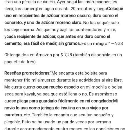
eran una pérdida de dinero. Ayer seguí las instrucciones, es
decir, los sumergí en agua durante 20 minutos y luego
Coloqué
uno en recipientes de azúcar moreno oscuro, duro como el
concreto, y uno de azúcar moreno claro.
No los sequé, solo
los dejé encima. Así que hoy bajé los contenedores y miré,
y
cada recipiente de azúcar, que antes era duro como el
cemento, era fácil de medir, sin grumos,
¡Es un milagro!" —NGS
Obtenga dos en Amazon por $ 7,28 (también disponible en un
paquete de tres).
Reseñas prometedoras:
"Me encanta esta bolsita para
mantener frío mi almuerzo durante las actividades al aire libre.
Me gusta que
no ocupa mucho espacio
en mi mochila o bolsa
seca para kayak, ya sea que esté llena o no. Es asombroso
que
se pliega para guardarlo fácilmente en mi congelador.
Mi
novio lo usa como jeringa de insulina en sus viajes por
carretera.
etc. También le encanta que sea tan pequeño y
plegable. Esto se ha usado un par de veces por semana
durante aproximadamente cuatro meses en las condiciones no