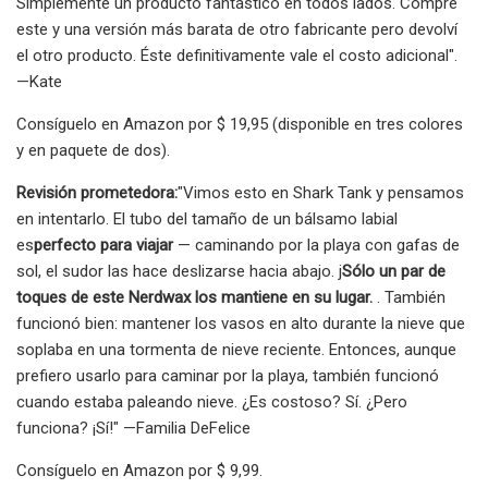
Simplemente un producto fantástico en todos lados. Compré
este y una versión más barata de otro fabricante pero devolví
el otro producto. Éste definitivamente vale el costo adicional".
—Kate
Consíguelo en Amazon por $ 19,95 (disponible en tres colores
y en paquete de dos).
Revisión prometedora:
"Vimos esto en Shark Tank y pensamos
en intentarlo. El tubo del tamaño de un bálsamo labial
es
perfecto para viajar
— caminando por la playa con gafas de
sol, el sudor las hace deslizarse hacia abajo. j
Sólo un par de
toques de este Nerdwax los mantiene en su lugar.
. También
funcionó bien: mantener los vasos en alto durante la nieve que
soplaba en una tormenta de nieve reciente. Entonces, aunque
prefiero usarlo para caminar por la playa, también funcionó
cuando estaba paleando nieve. ¿Es costoso? Sí. ¿Pero
funciona? ¡Sí!" —Familia DeFelice
Consíguelo en Amazon por $ 9,99.