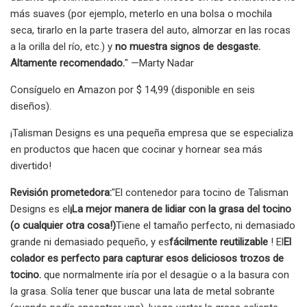
más suaves (por ejemplo, meterlo en una bolsa o mochila
seca, tirarlo en la parte trasera del auto, almorzar en las rocas
a la orilla del río, etc.) y
no muestra signos de desgaste.
Altamente recomendado.
" —Marty Nadar
Consíguelo en Amazon por $ 14,99 (disponible en seis
diseños).
¡Talisman Designs es una pequeña empresa que se especializa
en productos que hacen que cocinar y hornear sea más
divertido!
Revisión prometedora:
"El contenedor para tocino de Talisman
Designs es el
¡La mejor manera de lidiar con la grasa del tocino
(o cualquier otra cosa!)
Tiene el tamaño perfecto, ni demasiado
grande ni demasiado pequeño, y es
fácilmente reutilizable
! El
El
colador es perfecto para capturar esos deliciosos trozos de
tocino.
que normalmente iría por el desagüe o a la basura con
la grasa. Solía ​​​​tener que buscar una lata de metal sobrante