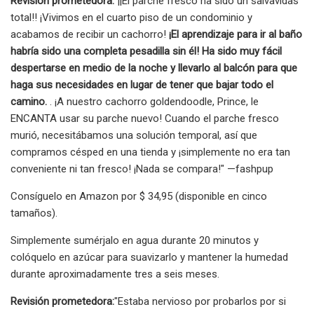
Revisión prometedora:
"¡¡El parche fresco ha sido un salvavidas
total!! ¡Vivimos en el cuarto piso de un condominio y
acabamos de recibir un cachorro!
¡El aprendizaje para ir al baño
habría sido una completa pesadilla sin él! Ha sido muy fácil
despertarse en medio de la noche y llevarlo al balcón para que
haga sus necesidades en lugar de tener que bajar todo el
camino.
. ¡A nuestro cachorro goldendoodle, Prince, le
ENCANTA usar su parche nuevo! Cuando el parche fresco
murió, necesitábamos una solución temporal, así que
compramos césped en una tienda y ¡simplemente no era tan
conveniente ni tan fresco! ¡Nada se compara!" —fashpup
Consíguelo en Amazon por $ 34,95 (disponible en cinco
tamaños).
Simplemente sumérjalo en agua durante 20 minutos y
colóquelo en azúcar para suavizarlo y mantener la humedad
durante aproximadamente tres a seis meses.
Revisión prometedora:
"Estaba nervioso por probarlos por si