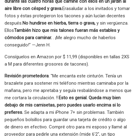
durante las cuatro horas que caminé con ellos en un jardín al
aire libre con césped y grava.
Era
saludar a los invitados y tomar
fotos y éstas protegieron los tacones y aún lucían decentes
después.
No hundirse en hierba, tierra o grava,
y sin vergüenza.
Ellos
También hizo que mis talones fueran más estables y
cómodos para caminar.
. ¡Me alegro mucho de haberlos
conseguido!" —Jenn H.
Consíguelos en Amazon por $ 11,99 (disponibles en tallas 2XS
a M para diferentes grosores de tacones).
Revisión prometedora
: "Me encanta este cinturón. Tenía un
brazalete para sostener mi teléfono mientras caminaba por la
mañana, pero me apretaba y seguía resbalándose a menos que
me cortara la circulación.
! Esto es genial. Queda muy bien
debajo de mis camisetas, pero puedes usarlo encima si lo
prefieres.
Se adapta a mi iPhone 7+ sin problemas. También
pequeños bolsillos para guardar una tarjeta de crédito o algo
de dinero en efectivo. Compré otro para mi esposo y llamé al
proveedor para pedirle una extensión (mide 6'2", un tipo