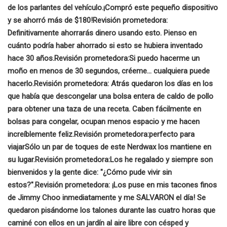
de los parlantes del vehículo.
¡Compró este pequeño dispositivo
y se ahorró más de $180!
Revisión prometedora:
Definitivamente ahorrarás dinero usando esto. Pienso en
cuánto podría haber ahorrado si esto se hubiera inventado
hace 30 años.
Revisión prometedora:
Si puedo hacerme un
moño en menos de 30 segundos, créeme... cualquiera puede
hacerlo.
Revisión prometedora:
Atrás quedaron los días en los
que había que descongelar una bolsa entera de caldo de pollo
para obtener una taza de una receta. Caben fácilmente en
bolsas para congelar, ocupan menos espacio y me hacen
increíblemente feliz.
Revisión prometedora:
perfecto para
viajar
Sólo un par de toques de este Nerdwax los mantiene en
su lugar.
Revisión prometedora:
Los he regalado y siempre son
bienvenidos y la gente dice: "¿Cómo pude vivir sin
estos?".
Revisión prometedora:
¡Los puse en mis tacones finos
de Jimmy Choo inmediatamente y me SALVARON el día! Se
quedaron pisándome los talones durante las cuatro horas que
caminé con ellos en un jardín al aire libre con césped y