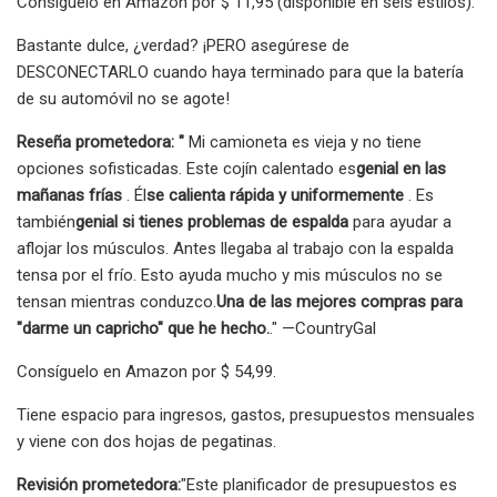
Consíguelo en Amazon por $ 11,95 (disponible en seis estilos).
Bastante dulce, ¿verdad? ¡PERO asegúrese de
DESCONECTARLO cuando haya terminado para que la batería
de su automóvil no se agote!
Reseña prometedora: "
Mi camioneta es vieja y no tiene
opciones sofisticadas. Este cojín calentado es
genial en las
mañanas frías
. Él
se calienta rápida y uniformemente
. Es
también
genial si tienes problemas de espalda
para ayudar a
aflojar los músculos. Antes llegaba al trabajo con la espalda
tensa por el frío. Esto ayuda mucho y mis músculos no se
tensan mientras conduzco.
Una de las mejores compras para
"darme un capricho" que he hecho.
." —CountryGal
Consíguelo en Amazon por $ 54,99.
Tiene espacio para ingresos, gastos, presupuestos mensuales
y viene con dos hojas de pegatinas.
Revisión prometedora:
"Este planificador de presupuestos es