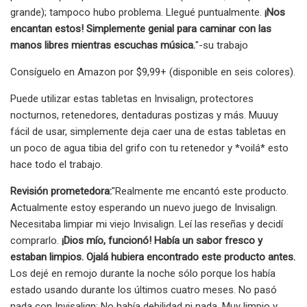
grande); tampoco hubo problema. Llegué puntualmente.
¡Nos
encantan estos! Simplemente genial para caminar con las
manos libres mientras escuchas música.
"-su trabajo
Consíguelo en Amazon por $9,99+ (disponible en seis colores).
Puede utilizar estas tabletas en Invisalign, protectores
nocturnos, retenedores, dentaduras postizas y más. Muuuy
fácil de usar, simplemente deja caer una de estas tabletas en
un poco de agua tibia del grifo con tu retenedor y *voilá* esto
hace todo el trabajo.
Revisión prometedora:
"Realmente me encantó este producto.
Actualmente estoy esperando un nuevo juego de Invisalign.
Necesitaba limpiar mi viejo Invisalign. Leí las reseñas y decidí
comprarlo.
¡Dios mío, funcionó! Había un sabor fresco y
estaban limpios. Ojalá hubiera encontrado este producto antes.
Los dejé en remojo durante la noche sólo porque los había
estado usando durante los últimos cuatro meses. No pasó
nada con Invisalign; No había debilidad ni nada. Muy limpio y