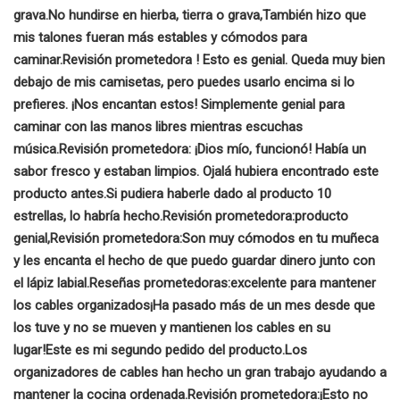
grava.
No hundirse en hierba, tierra o grava,
También hizo que
mis talones fueran más estables y cómodos para
caminar.
Revisión prometedora
! Esto es genial. Queda muy bien
debajo de mis camisetas, pero puedes usarlo encima si lo
prefieres.
¡Nos encantan estos! Simplemente genial para
caminar con las manos libres mientras escuchas
música.
Revisión prometedora:
¡Dios mío, funcionó! Había un
sabor fresco y estaban limpios. Ojalá hubiera encontrado este
producto antes.
Si pudiera haberle dado al producto 10
estrellas, lo habría hecho.
Revisión prometedora:
producto
genial,
Revisión prometedora:
Son muy cómodos en tu muñeca
y les encanta el hecho de que puedo guardar dinero junto con
el lápiz labial.
Reseñas prometedoras:
excelente para mantener
los cables organizados
¡Ha pasado más de un mes desde que
los tuve y no se mueven y mantienen los cables en su
lugar!
Este es mi segundo pedido del producto.
Los
organizadores de cables han hecho un gran trabajo ayudando a
mantener la cocina ordenada.
Revisión prometedora:
¡Esto no