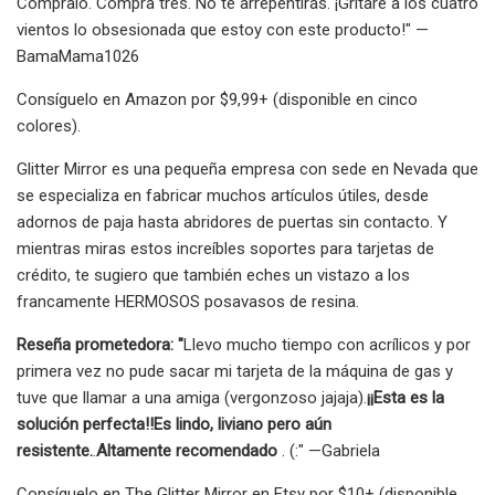
Cómpralo. Compra tres. No te arrepentirás. ¡Gritaré a los cuatro
vientos lo obsesionada que estoy con este producto!" —
BamaMama1026
Consíguelo en Amazon por $9,99+ (disponible en cinco
colores).
Glitter Mirror es una pequeña empresa con sede en Nevada que
se especializa en fabricar muchos artículos útiles, desde
adornos de paja hasta abridores de puertas sin contacto. Y
mientras miras estos increíbles soportes para tarjetas de
crédito, te sugiero que también eches un vistazo a los
francamente HERMOSOS posavasos de resina.
Reseña prometedora: "
Llevo mucho tiempo con acrílicos y por
primera vez no pude sacar mi tarjeta de la máquina de gas y
tuve que llamar a una amiga (vergonzoso jajaja).
¡¡Esta es la
solución perfecta!!
Es lindo, liviano pero aún
resistente.
.
Altamente recomendado
. (:" —Gabriela
Consíguelo en The Glitter Mirror en Etsy por $10+ (disponible