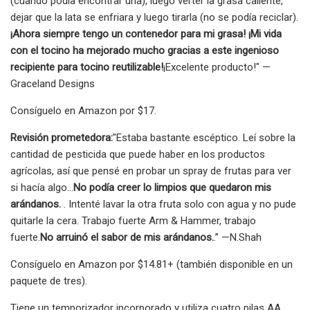
(cuando podía encontrar una), luego verter la grasa caliente,
dejar que la lata se enfriara y luego tirarla (no se podía reciclar).
¡Ahora siempre tengo un contenedor para mi grasa! ¡Mi vida
con el tocino ha mejorado mucho gracias a este ingenioso
recipiente para tocino reutilizable!
¡Excelente producto!" —
Graceland Designs
Consíguelo en Amazon por $17.
Revisión prometedora:
"Estaba bastante escéptico. Leí sobre la
cantidad de pesticida que puede haber en los productos
agrícolas, así que pensé en probar un spray de frutas para ver
si hacía algo...
No podía creer lo limpios que quedaron mis
arándanos.
. Intenté lavar la otra fruta solo con agua y no pude
quitarle la cera. Trabajo fuerte Arm & Hammer, trabajo
fuerte.
No arruinó el sabor de mis arándanos.
.” —N.Shah
Consíguelo en Amazon por $14.81+ (también disponible en un
paquete de tres).
Tiene un temporizador incorporado y utiliza cuatro pilas AA.