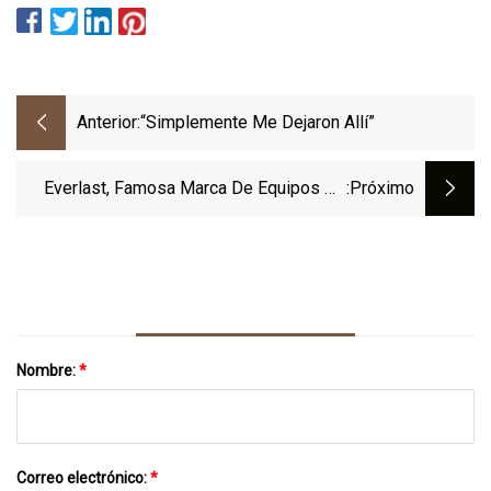
Anterior:
“Simplemente Me Dejaron Allí”
Everlast, Famosa Marca De Equipos De
:próximo
Boxeo, Blanco De Un Atrevido Ciberataque
Vinculado Al Mayor Atraco A Un Banco En
Línea Del Mundo
Nombre:
*
Correo electrónico:
*