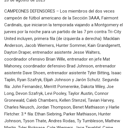
CAMPEONES DEFENSORES – Los miembros del dos veces
campeón de fútbol americano de la Sección 3AAA, Fairmont
Cardinals, que iniciaron la temporada viajando a Montgomery el
jueves por la noche para un partido de las 7 pm contra Tri-City
United incluyen, primera fila (de izquierda a derecha): Macklain
Anderson, Jacob Wiemers, Hunter Sommer, Kain Grandgenett,
Dayton Draper, entrenador asistente Jesse Walters,
coordinador ofensivo Brian Wille, entrenador en jefe Mat
Mahoney, coordinador defensivo Brad Johnson, entrenador
asistente Dave Shoen, entrenador asistente Tyler Bitting, Isaac
Taplin, Ryan Szafryk, Elijah Johnson y Jarón Schutz. Segunda
fila: John Fernandez, Merritt Pomerenke, Dakota Wiley, Joe
Long, Devon Szafryk, Levi Pooley, Taylor Austin, Connor
Gronewald, Caleb Chambers, Kellen Stenzel, Tavian Harvey,
Charles Neusch, Jordan Thompson, Benet Mathiason y Harlie
Fletcher. 3.ª fila: Ethan Siebring, Parker Mathiason, Hunter
Johnson, Tyson Thate, Andres Rodas, Ty Tumbleson, Mathew
Martin, Tyler Bicknase, Cole Wiemers, Jace Teveldal, Caine