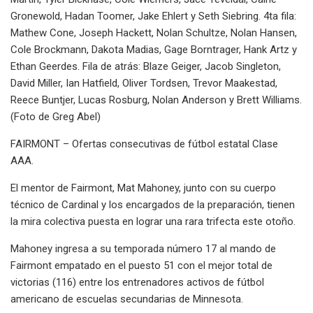
Gronewold, Hadan Toomer, Jake Ehlert y Seth Siebring. 4ta fila:
Mathew Cone, Joseph Hackett, Nolan Schultze, Nolan Hansen,
Cole Brockmann, Dakota Madias, Gage Borntrager, Hank Artz y
Ethan Geerdes. Fila de atrás: Blaze Geiger, Jacob Singleton,
David Miller, Ian Hatfield, Oliver Tordsen, Trevor Maakestad,
Reece Buntjer, Lucas Rosburg, Nolan Anderson y Brett Williams.
(Foto de Greg Abel)
FAIRMONT – Ofertas consecutivas de fútbol estatal Clase
AAA.
El mentor de Fairmont, Mat Mahoney, junto con su cuerpo
técnico de Cardinal y los encargados de la preparación, tienen
la mira colectiva puesta en lograr una rara trifecta este otoño.
Mahoney ingresa a su temporada número 17 al mando de
Fairmont empatado en el puesto 51 con el mejor total de
victorias (116) entre los entrenadores activos de fútbol
americano de escuelas secundarias de Minnesota.