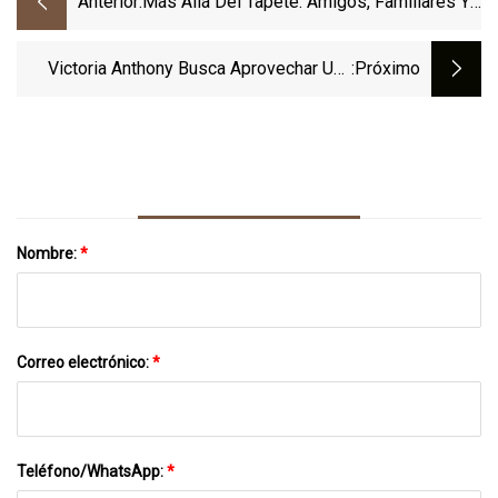
Anterior:
Más Allá Del Tapete: Amigos, Familiares Y
Estudiantes Recuerdan A Ken 'Pizza'
Piazza
Victoria Anthony Busca Aprovechar Una
:próximo
Oportunidad Única
Nombre:
*
Correo electrónico:
*
Teléfono/WhatsApp:
*