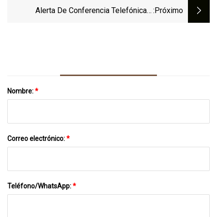
Alerta De Conferencia Telefónica Y
:próximo
Publicación Financiera Del Primer
Trimestre Del Año Fiscal 2024 De
American Outdoor Brands
Nombre:
*
Correo electrónico:
*
Teléfono/WhatsApp:
*