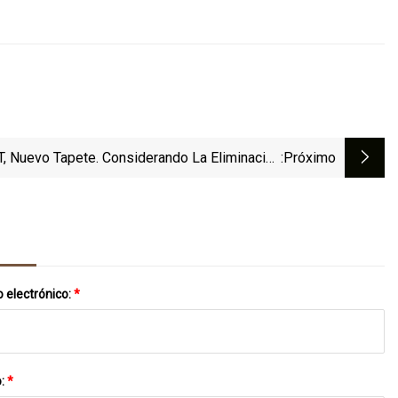
 Tapete. Considerando La Eliminación
:próximo
Del Semáforo Ohio 7
 electrónico:
*
o:
*