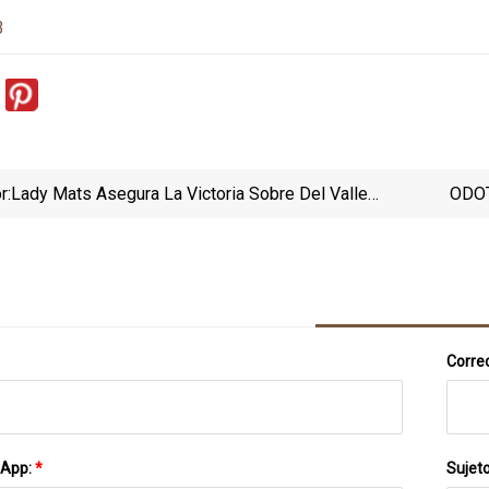
3
r:
Lady Mats Asegura La Victoria Sobre Del Valle
ODOT, Nuevo
Durante El Torneo Seguin
Correo
sApp:
*
Sujet