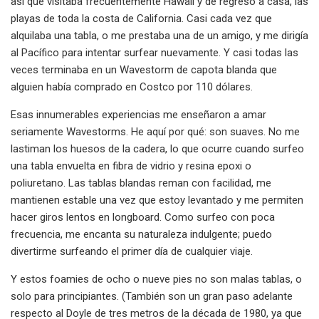
así que visitaba frecuentemente Hawaii y de regreso a casa, las
playas de toda la costa de California. Casi cada vez que
alquilaba una tabla, o me prestaba una de un amigo, y me dirigía
al Pacífico para intentar surfear nuevamente. Y casi todas las
veces terminaba en un Wavestorm de capota blanda que
alguien había comprado en Costco por 110 dólares.
Esas innumerables experiencias me enseñaron a amar
seriamente Wavestorms. He aquí por qué: son suaves. No me
lastiman los huesos de la cadera, lo que ocurre cuando surfeo
una tabla envuelta en fibra de vidrio y resina epoxi o
poliuretano. Las tablas blandas reman con facilidad, me
mantienen estable una vez que estoy levantado y me permiten
hacer giros lentos en longboard. Como surfeo con poca
frecuencia, me encanta su naturaleza indulgente; puedo
divertirme surfeando el primer día de cualquier viaje.
Y estos foamies de ocho o nueve pies no son malas tablas, o
solo para principiantes. (También son un gran paso adelante
respecto al Doyle de tres metros de la década de 1980, ya que