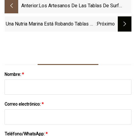
Anterior:
Los Artesanos De Las Tablas De Surf
Están Dando Forma A La Cultura Del Surf En
Puerto Rico
Una Nutria Marina Está Robando Tablas De
:próximo
Surf Cerca De Santa Cruz, California
Nombre:
*
Correo electrónico:
*
Teléfono/WhatsApp:
*