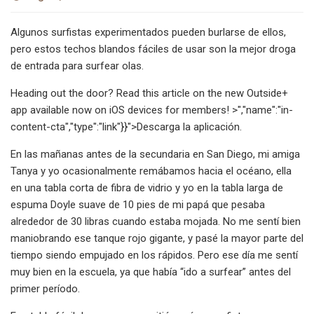
Algunos surfistas experimentados pueden burlarse de ellos,
pero estos techos blandos fáciles de usar son la mejor droga
de entrada para surfear olas.
Heading out the door? Read this article on the new Outside+
app available now on iOS devices for members! >","name":"in-
content-cta","type":"link"}}">Descarga la aplicación.
En las mañanas antes de la secundaria en San Diego, mi amiga
Tanya y yo ocasionalmente remábamos hacia el océano, ella
en una tabla corta de fibra de vidrio y yo en la tabla larga de
espuma Doyle suave de 10 pies de mi papá que pesaba
alrededor de 30 libras cuando estaba mojada. No me sentí bien
maniobrando ese tanque rojo gigante, y pasé la mayor parte del
tiempo siendo empujado en los rápidos. Pero ese día me sentí
muy bien en la escuela, ya que había “ido a surfear” antes del
primer período.