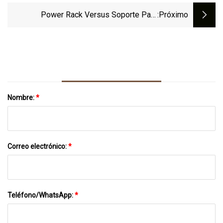
Jueves?
Power Rack Versus Soporte Para
:próximo
Sentadillas: ¿Qué Equipo Necesita?
Nombre:
*
Correo electrónico:
*
Teléfono/WhatsApp:
*