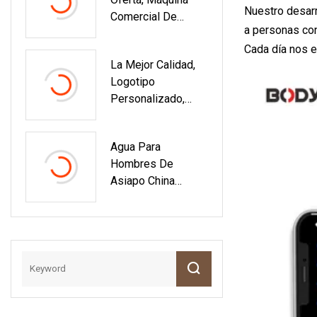
Nuestro desarr
Comercial De
a personas con
Fitness, Equipo De
Cada día nos e
Boxeo Profesional,
La Mejor Calidad,
Objetivo De Boxeo
Logotipo
Sentado
Personalizado,
Último Diseño,
Equipo De Boxeo,
Agua Para
Manoplas De
Hombres De
Perforación,
Asiapo China
Objetivo De Patada
Factory
De Taekwondo