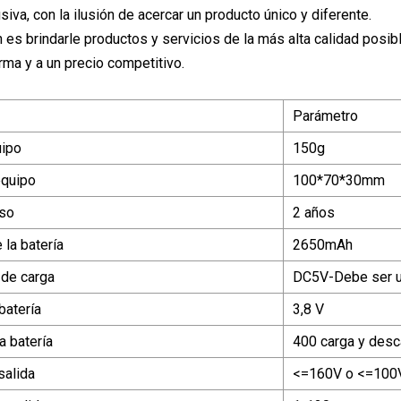
iva, con la ilusión de acercar un producto único y diferente.
 es brindarle productos y servicios de la más alta calidad posibl
rma y a un precio competitivo.
Parámetro
uipo
150g
equipo
100*70*30mm
uso
2 años
 la batería
2650mAh
 de carga
DC5V-Debe ser u
batería
3,8 V
a batería
400 carga y desc
salida
<=160V o <=100