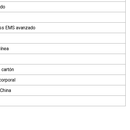
ado
ess EMS avanzado
línea
 cartón
corporal
China