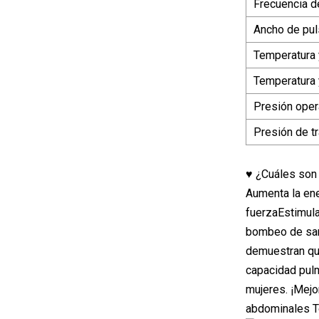
Frecuencia d
Ancho de pul
Temperatura
Temperatura 
Presión oper
Presión de t
♥ ¿Cuáles son 
Aumenta la ene
fuerzaEstimul
bombeo de san
demuestran qu
capacidad pulm
mujeres. ¡Mejo
abdominales To