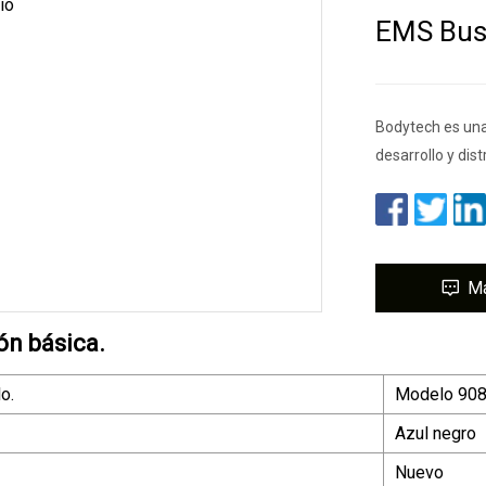
EMS Bus
Bodytech es una
desarrollo y dis
M
ón básica.
o.
Modelo 90
Azul negro
Nuevo