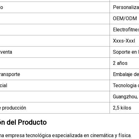
do
Personaliz
OEM/ODM
Electrofitn
Xxxs-Xxxl
tventa
Soporte en 
2 años
ransporte
Embalaje de
ial
Tecnologia 
Guangzhou, 
 producción
2,5 kilos
ón del Producto
a empresa tecnológica especializada en cinemática y física.