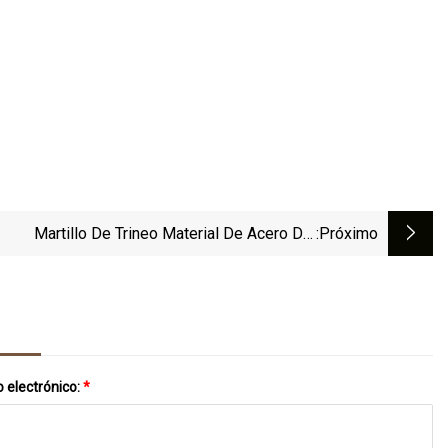
Martillo De Trineo Material De Acero Del
:próximo
amiento De Poder De La Aptitud Del Gimnasio
4
 electrónico:
*