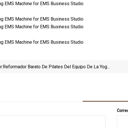
r:
Reformador Barato De Pilates Del Equipo De La Yoga
Del Equipo Del Culturismo Del Arce P01 Para El Hogar
Entren
Correo