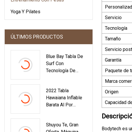
Personaliza
Yoga Y Pilates
Servicio
Tecnología
ÚLTIMOS PRODUCTOS
Tamaño
Servicio pos
Blue Bay Tabla De
Garantía
Surf Con
Tecnología De
Paquete de t
Bolsa De Vacío De
Marca comerc
9 Pies Longboard
2022 Tabla
Con Capota Blanda
Origen
Hawaiana Inflable
Capacidad de
Barata Al Por
Mayor Del Tablero
Descripci
De Paleta Del
Shuyou Te, Gran
Sorbo Del OEM
Bodytech es un
Oferta, Máquina