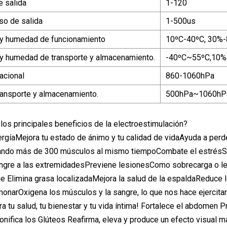
e salida
1-120
so de salida
1-500us
 y humedad de funcionamiento
10ºC-40ºC, 30%
y humedad de transporte y almacenamiento.
-40ºC~55ºC,10
acional
860-1060hPa
ransporte y almacenamiento.
500hPa~1060hP
los principales beneficios de la electroestimulación?
rgíaMejora tu estado de ánimo y tu calidad de vidaAyuda a per
ando más de 300 músculos al mismo tiempoCombate el estrésSol
gre a las extremidadesPreviene lesionesComo sobrecarga o les
e Elimina grasa localizadaMejora la salud de la espaldaReduce
onarOxigena los músculos y la sangre, lo que nos hace ejercita
ra tu salud, tu bienestar y tu vida íntima! Fortalece el abdomen P
nifica los Glúteos Reafirma, eleva y produce un efecto visual m