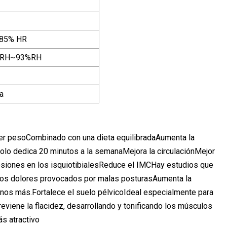
-85% HR
%RH~93%RH
a
der pesoCombinado con una dieta equilibradaAumenta la
o dedica 20 minutos a la semanaMejora la circulaciónMejor
iones en los isquiotibialesReduce el IMCHay estudios que
 los dolores provocados por malas posturasAumenta la
rnos más.Fortalece el suelo pélvicoIdeal especialmente para
reviene la flacidez, desarrollando y tonificando los músculos
ás atractivo