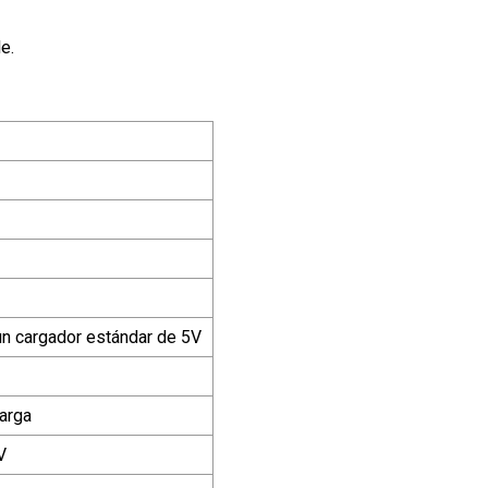
e.
n cargador estándar de 5V
arga
V