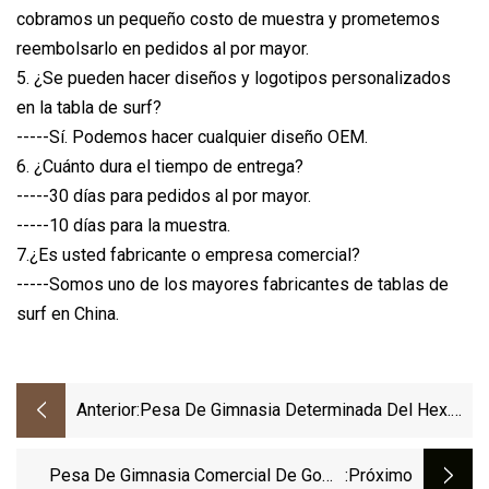
cobramos un pequeño costo de muestra y prometemos
reembolsarlo en pedidos al por mayor.
5. ¿Se pueden hacer diseños y logotipos personalizados
en la tabla de surf?
-----Sí. Podemos hacer cualquier diseño OEM.
6. ¿Cuánto dura el tiempo de entrega?
-----30 días para pedidos al por mayor.
-----10 días para la muestra.
7.¿Es usted fabricante o empresa comercial?
-----Somos uno de los mayores fabricantes de tablas de
surf en China.
Anterior:
Pesa De Gimnasia Determinada Del Hex.
De Goma De La Aptitud Del Equipo Del
Gimnasio De La Mancuerna Del Hierro De
Pesa De Gimnasia Comercial De Goma
:próximo