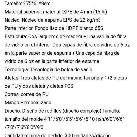
Tamaño: 275*61*8cm
Material superior: material IXPE de 4 mm (15 lb)
Núcleo: Núcleo de espuma EPS de 22 kg/m3
Parte inferior: Fondo liso de HDPE blanco 65S
Estructura: Dos largueros de madera + Una varilla de fibra
de vidrio en el interior Dos capas de fibra de vidrio de 6 oz
en la parte superior de espuma + Una capa de fibra de
vidrio de 6 oz en la parte inferior de espuma.
Tecnología: Tecnología de bolsa de vacío
Aletas: Tres aletas de PU del mismo tamaño y 1+2 aletas
de PU y dos aletas y aletas FCS
Correa: correa de PU
Mango:Personalizado
Diseño: Diseño de rodillos (diseño complejo) Tamaño:
tamaño del molde 4'11/5'0''/5'5''/5'6''/5'10 fish/6'0''/6'6''
/7'0''/7'6''/8'0''/9'0
Cantidad mínima de pedido: 300 unidades/diseño