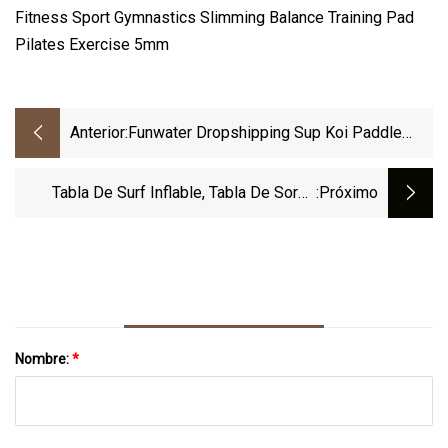
Anterior:
Funwater Dropshipping Sup Koi Paddle
Board Paddel Sup Boards Tabla De Surf
Inflable Ventas Deportes Acuáticos Sub
Tabla De Surf Inflable, Tabla De Sorbo
:próximo
Board Paddleboard
Inflable Personalizada, Tabla De Paddle
Inflable
Nombre:
*