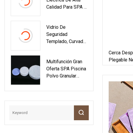
Comerciales, SPA,
Calidad Para SPA Y
Cascadas Y
Bomba De Piscina
Elementos De Agua
Vidrio De
Seguridad
Templado, Curvado,
Plano Y
Cerca Desp
Transparente, Para
Plegable N
Multifunción Gran
Puerta De Cabina
De Segurid
Oferta SPA Piscina
De Ducha, Piscina,
De La Mall
Polvo Granular
Valla, Muebles,
Tableta Tratamiento
Balaustrada,
De Agua TCCA 90%
Invernadero