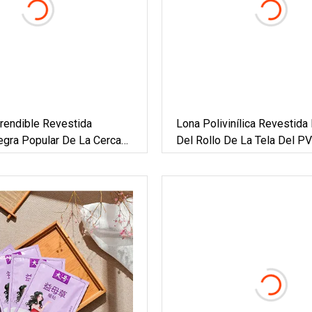
rendible Revestida
Lona Polivinílica Revestida 
egra Popular De La Cerca
Del Rollo De La Tela Del P
ad Temporal De La Piscina
Lona Del PVC De La Cubier
a
Piscina De La Cubierta Del 
Lona Del PVC De 1000d 18