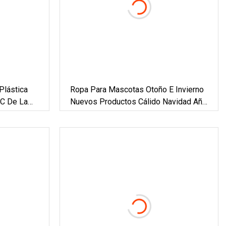
Plástica
Ropa Para Mascotas Otoño E Invierno
VC De La
Nuevos Productos Cálido Navidad Año
ta De La
Nuevo Festivo Navidad Elk Pareja
Rollo De La
Vestido Falda Sudadera Con Capucha
oz