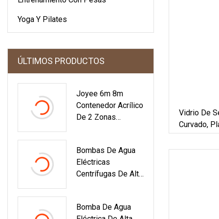
Yoga Y Pilates
ÚLTIMOS PRODUCTOS
Joyee 6m 8m
Contenedor Acrílico
Vidrio De S
De 2 Zonas
Curvado, Pl
Jacuzzi Grande
Puerta De C
Natación Masaje
Valla, Mueb
Bombas De Agua
Piscina De SPA De
Invernader
Eléctricas
Natación Sin Fin
Centrífugas De Alta
Calidad, Gran
Oferta, Para
Bomba De Agua
Piscinas
Eléctrica De Alta