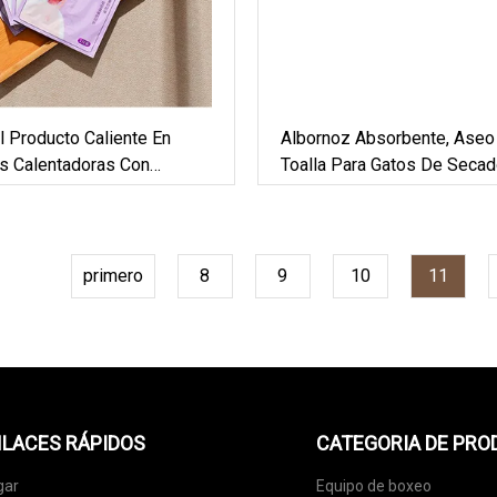
 Producto Caliente En
Albornoz Absorbente, Aseo 
as Calentadoras Con
Toalla Para Gatos De Secad
rmicos De Invierno
Productos Para Perros Al 
primero
8
9
10
11
LACES RÁPIDOS
CATEGORIA DE PR
gar
Equipo de boxeo