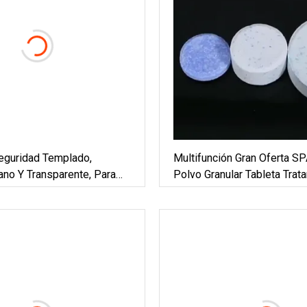
eguridad Templado,
Multifunción Gran Oferta SP
ano Y Transparente, Para
Polvo Granular Tableta Trat
abina De Ducha, Piscina,
Agua TCCA 90%
les, Balaustrada,
o