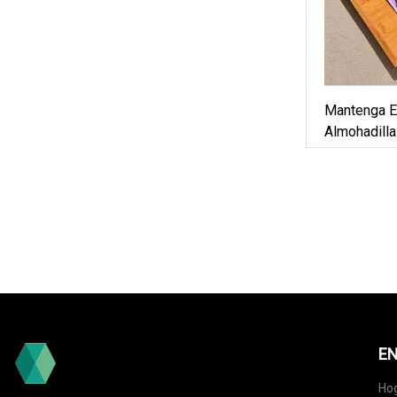
Mantenga El
Almohadill
Parches Té
EN
Ho