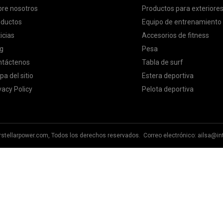
re nosotros
Productos para exteriore
oductos
Equipo de entrenamiento
icias
Accesorios de fitness
g
Pesa
ntáctenos
Tabla de surf
a del sitio
Estera deportiva
vacy Policy
Pelota deportiva
erstellarpower.com, Todos los derechos reservados. Correo electrónico:
ailsa@in