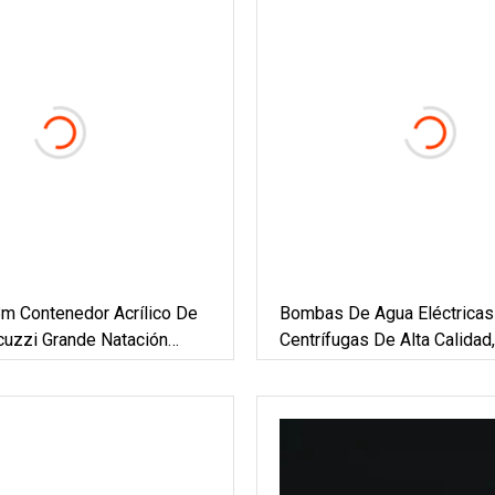
m Contenedor Acrílico De
Bombas De Agua Eléctricas
cuzzi Grande Natación
Centrífugas De Alta Calidad,
cina De SPA De Natación
Oferta, Para Piscinas Comer
SPA, Cascadas Y Elemento