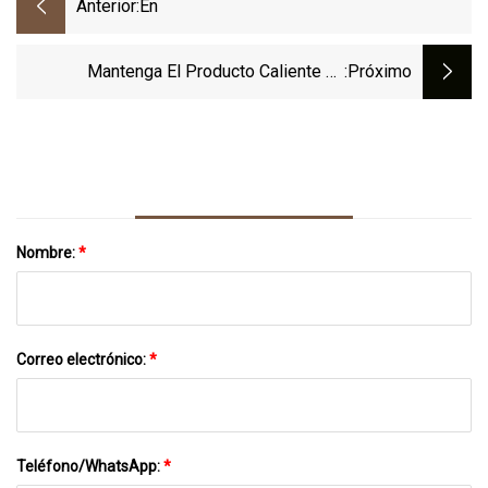
Anterior:
En
Mantenga El Producto Caliente En
:próximo
Almohadillas Calentadoras Con Parches
Térmicos De Invierno
Nombre:
*
Correo electrónico:
*
Teléfono/WhatsApp:
*