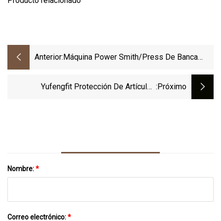
Producto relacionado
Anterior:
Máquina Power Smith/Press De Banca
Horizontal/Press De Banca Declinado
Yufengfit Protección De Artículos
:próximo
Deportivos Gimnasio En Casa Fitness
Levantamiento De Pesas Muñequeras
Muñequeras Soporte Para Muñecas
Correas Para Levantamiento De Pesas
Nombre:
*
Correo electrónico:
*