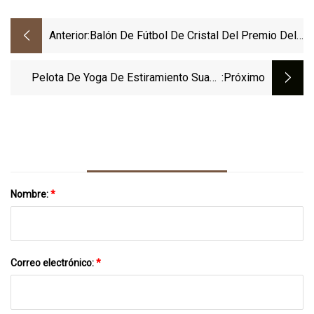
Anterior:
Balón De Fútbol De Cristal Del Premio Del
Trofeo De La Resina Del Juego De Fútbol
Del Deporte De Encargo
Pelota De Yoga De Estiramiento Suave
:próximo
Para Deportes
Nombre:
*
Correo electrónico:
*