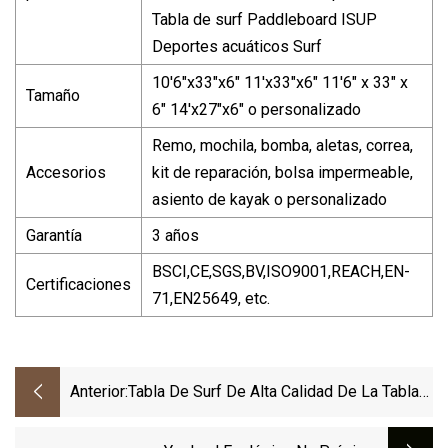
Tabla de surf Paddleboard ISUP
Deportes acuáticos Surf
10'6"x33"x6" 11'x33"x6" 11'6" x 33" x
Tamaño
6" 14'x27"x6" o personalizado
Remo, mochila, bomba, aletas, correa,
Accesorios
kit de reparación, bolsa impermeable,
asiento de kayak o personalizado
Garantía
3 años
BSCI,CE,SGS,BV,ISO9001,REACH,EN-
Certificaciones
71,EN25649, etc.
Anterior:
Tabla De Surf De Alta Calidad De La Tabla
De Surf De La PU Del OEM