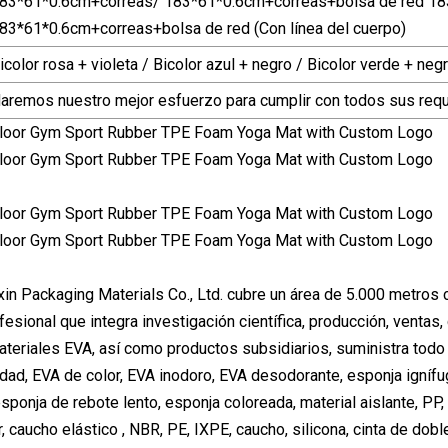
83*61*0.6cm+correas/ 183*61*0.6cm+correas+bolsa de red 183*
83*61*0.6cm+correas+bolsa de red (Con línea del cuerpo)
icolor rosa + violeta / Bicolor azul + negro / Bicolor verde + neg
aremos nuestro mejor esfuerzo para cumplir con todos sus requ
n Packaging Materials Co., Ltd. cubre un área de 5.000 metros
esional que integra investigación científica, producción, ventas,
ateriales EVA, así como productos subsidiarios, suministra todo 
idad, EVA de color, EVA inodoro, EVA desodorante, esponja ignífuga
sponja de rebote lento, esponja coloreada, material aislante, PP
, caucho elástico , NBR, PE, IXPE, caucho, silicona, cinta de dobl