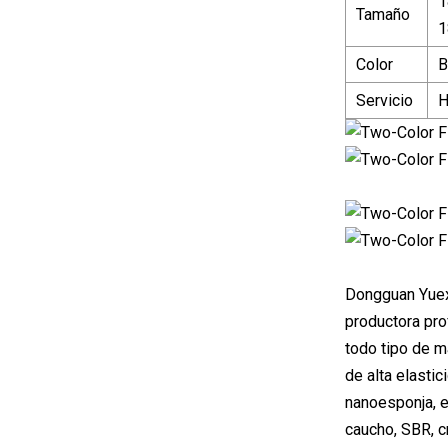
1
Tamaño
1
Color
B
Servicio
H
Dongguan Yuexi
productora prof
todo tipo de m
de alta elastic
nanoesponja, e
caucho, SBR, cr