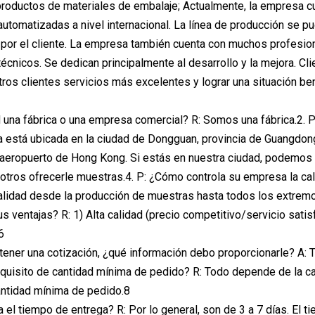
productos de materiales de embalaje; Actualmente, la empresa 
utomatizadas a nivel internacional. La línea de producción se p
por el cliente. La empresa también cuenta con muchos profesion
técnicos. Se dedican principalmente al desarrollo y la mejora.
tros clientes servicios más excelentes y lograr una situación be
d una fábrica o una empresa comercial? R: Somos una fábrica.2. 
a está ubicada en la ciudad de Dongguan, provincia de Guangdon
aeropuerto de Hong Kong. Si estás en nuestra ciudad, podemos 
otros ofrecerle muestras.4. P: ¿Cómo controla su empresa la cal
calidad desde la producción de muestras hasta todos los extremo
 ventajas? R: 1) Alta calidad (precio competitivo/servicio satisf
6
btener una cotización, ¿qué información debo proporcionarle? A: 
equisito de cantidad mínima de pedido? R: Todo depende de la cal
antidad mínima de pedido.8
a el tiempo de entrega? R: Por lo general, son de 3 a 7 días. El 