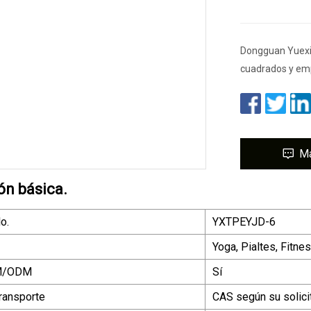
Dongguan Yuexin
cuadrados y em
M
ón básica.
o.
YXTPEYJD-6
Yoga, Pialtes, Fitnes
EM/ODM
Sí
ransporte
CAS según su solici