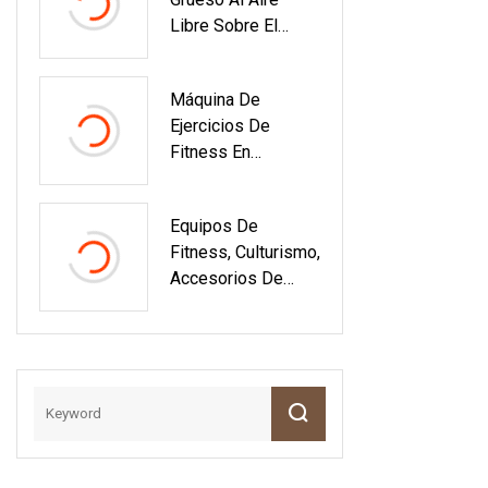
Libre Sobre El
Suelo Para Piscina
Máquina De
Ejercicios De
Fitness En
Interiores Unidad
De Pared De
Equipos De
Pilates De Alta
Fitness, Culturismo,
Calidad Para
Accesorios De
Ejercicios De Yoga
Gimnasio, Barra
A La Venta
Ecualizadora,
Barras Paralelas
De Fisión, Barras
DIP