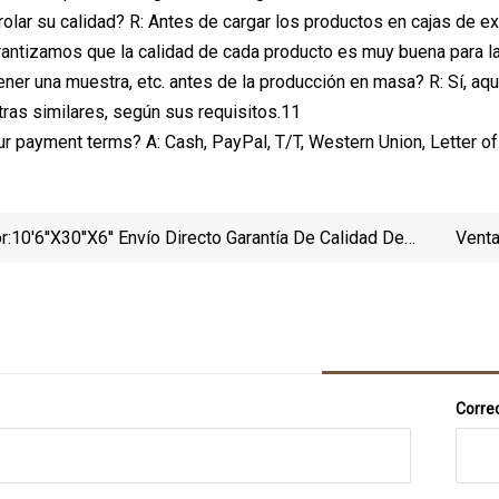
olar su calidad? R: Antes de cargar los productos en cajas de e
rantizamos que la calidad de cada producto es muy buena para l
ner una muestra, etc. antes de la producción en masa? R: Sí, aq
ras similares, según sus requisitos.11
ur payment terms? A: Cash, PayPal, T/T, Western Union, Letter of 
r:
10′6''x30''x6'' Envío Directo Garantía De Calidad De
Venta
Fábrica Tabla De Surf Integral Air Sup Tabla De Paddle
Mat
Surf Inflable
Rojo 
Correo