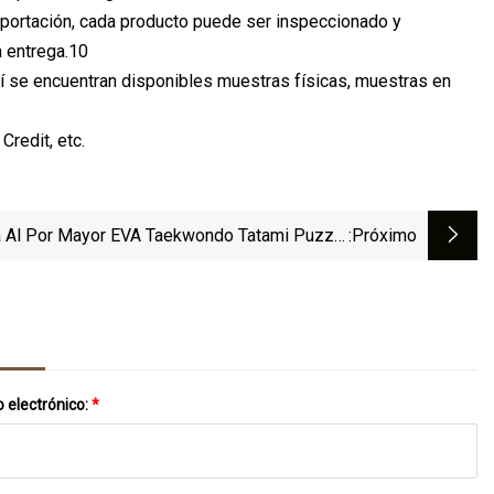
xportación, cada producto puede ser inspeccionado y
a entrega.10
uí se encuentran disponibles muestras físicas, muestras en
Credit, etc.
 Al Por Mayor EVA Taekwondo Tatami Puzzle
:próximo
 2,5 Cm Alfombra De Suelo Entrelazada Color
Negro Azul Amarillo Para Gimnasio Y Deporte
 electrónico:
*