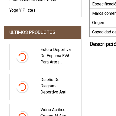
Especificaci
Yoga Y Pilates
Marca comerc
Origen
ÚLTIMOS PRODUCTOS
Capacidad de
Descripci
Estera Deportiva
De Espuma EVA
Para Artes
Marciales,
Taekwondo, Karate,
Diseño De
Gimnasio, Tatami,
Diagrama
Judo
Deportivo Anti
Vidrio Acrílico
Grueso Al Aire