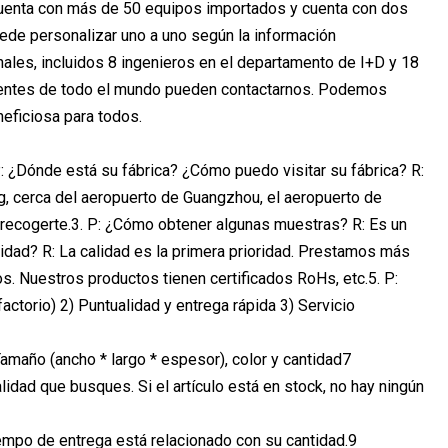
cuenta con más de 50 equipos importados y cuenta con dos
uede personalizar uno a uno según la información
ales, incluidos 8 ingenieros en el departamento de I+D y 18
 Clientes de todo el mundo pueden contactarnos. Podemos
neficiosa para todos.
P: ¿Dónde está su fábrica? ¿Cómo puedo visitar su fábrica? R:
g, cerca del aeropuerto de Guangzhou, el aeropuerto de
recogerte.3. P: ¿Cómo obtener algunas muestras? R: Es un
idad? R: La calidad es la primera prioridad. Prestamos más
s. Nuestros productos tienen certificados RoHs, etc.5. P:
actorio) 2) Puntualidad y entrega rápida 3) Servicio
Tamaño (ancho * largo * espesor), color y cantidad7
idad que busques. Si el artículo está en stock, no hay ningún
tiempo de entrega está relacionado con su cantidad.9