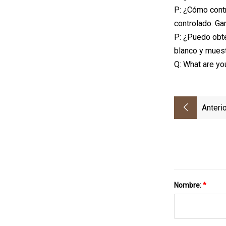
P: ¿Cómo contr
controlado. Ga
P: ¿Puedo obte
blanco y muest
Q: What are yo
Anterio
Nombre:
*