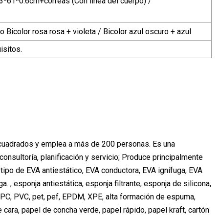
61*0.6cm+correas (Con línea del cuerpo) /
ro Bicolor rosa rosa + violeta / Bicolor azul oscuro + azul
isitos.
 cuadrados y emplea a más de 200 personas. Es una
 consultoría, planificación y servicio; Produce principalmente
tipo de EVA antiestático, EVA conductora, EVA ignífuga, EVA
. , esponja antiestática, esponja filtrante, esponja de silicona,
, PC, PVC, pet, pef, EPDM, XPE, alta formación de espuma,
e cara, papel de concha verde, papel rápido, papel kraft, cartón