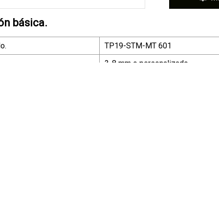
ón básica.
o.
TP19-STM-MT 601
3-8 mm o personalizado
rega Pedido ordinario
5 ~ 7 días
 disponible
En71, 6p/16p, Alcance
Yoga y pilates
e
Sí
binado ofrecido
0
Respetuoso del Medio Ambiente, 
Logotipo personalizado disponib
Ejercicio en casa