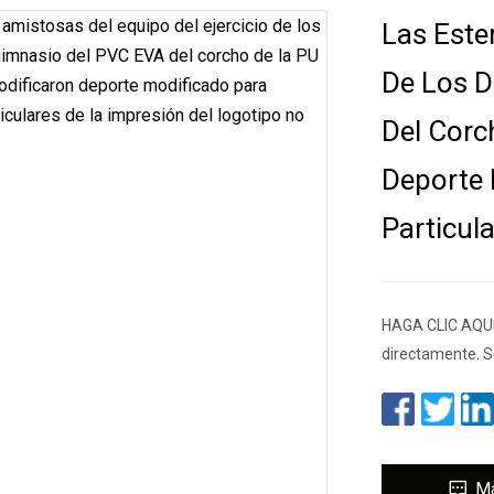
Las Este
De Los D
Del Corc
Deporte 
Particul
HAGA CLIC AQUÍ
directamente. S
M