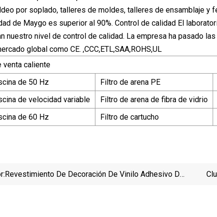
ldeo por soplado, talleres de moldes, talleres de ensamblaje y fe
dad de Maygo es superior al 90%. Control de calidad El laborat
 nuestro nivel de control de calidad. La empresa ha pasado las 
mercado global como CE. ,CCC,ETL,SAA,ROHS,UL
 venta caliente
scina de 50 Hz
Filtro de arena PE
cina de velocidad variable
Filtro de arena de fibra de vidrio
scina de 60 Hz
Filtro de cartucho
r:
Revestimiento De Decoración De Vinilo Adhesivo De
Cl
PVC Personalizado Peronalizado Para Piscina
Entren