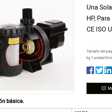
Una Sola
HP, Para
CE ISO 
Tamaño del paqu
kg 1 unidad Env
M
ón básica.