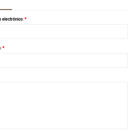
 electrónico:
*
o:
*