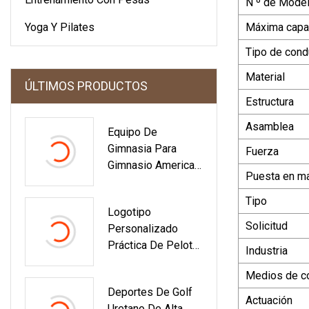
N º de Model
Yoga Y Pilates
Máxima capa
Tipo de cond
Material
ÚLTIMOS PRODUCTOS
Estructura
Asamblea
Equipo De
Gimnasia Para
Fuerza
Gimnasio America
Puesta en m
Captain CPU
Mancuerna Por
Tipo
Logotipo
Kilogramo
Solicitud
Personalizado
Práctica De Pelota
Industria
De Golf Colorida
Medios de c
Deportes De
Deportes De Golf
Plástico Hogar
Actuación
Uretano De Alta