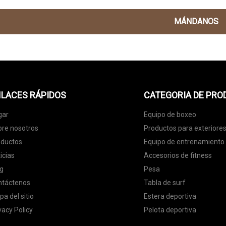
MÁNDANOS
LACES RÁPIDOS
CATEGORIA DE PR
gar
Equipo de boxeo
re nosotros
Productos para exteriore
oductos
Equipo de entrenamiento
icias
Accesorios de fitness
g
Pesa
ntáctenos
Tabla de surf
a del sitio
Estera deportiva
vacy Policy
Pelota deportiva