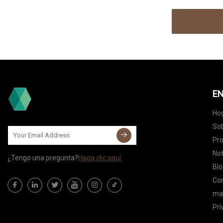
EN
Ho
Sob
Pr
Not
¿Tengo una pregunta?
Haga clic aquí
Blo
Co
map
Pri