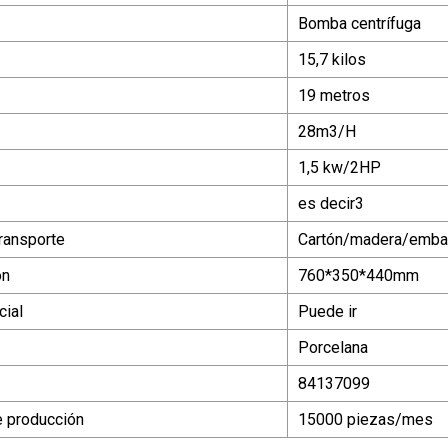
Bomba centrífuga
15,7 kilos
19 metros
28m3/H
1,5 kw/2HP
es decir3
ransporte
Cartón/madera/embal
ón
760*350*440mm
ial
Puede ir
Porcelana
84137099
 producción
15000 piezas/mes