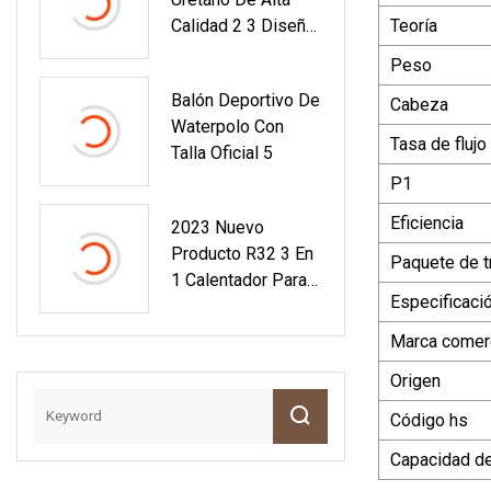
Entrenamiento
Calidad 2 3 Diseño
Teoría
Resistente En
De Pelota De Golf
Interiores Y
Peso
De 4 Piezas
Exteriores Rojo
Balón Deportivo De
Cabeza
Amarillo Azul Verde
Waterpolo Con
Pelota De Golf
Tasa de flujo
Talla Oficial 5
Accesorios De Golf
P1
Eficiencia
2023 Nuevo
Producto R32 3 En
Paquete de t
1 Calentador Para
Especificaci
Calefacción
Caliente
Marca comerc
Refrigeración Por
Origen
Aire Calefacción
Por Suelo Radiante
Código hs
Capacidad de