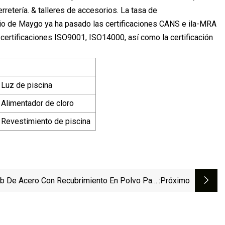
rretería. & talleres de accesorios. La tasa de
orio de Maygo ya ha pasado las certificaciones CANS e ila-MRA
certificaciones ISO9001, ISO14000, así como la certificación
Luz de piscina
Alimentador de cloro
Revestimiento de piscina
ub De Acero Con Recubrimiento En Polvo Para
:próximo
amiento De Fuerza Al Por Mayor En Libras De
Pesas Libres