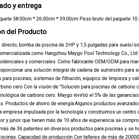
do y entrega
quete 58.00cm * 26.00cm * 39.00cm Peso bruto del paquete 10
ón del Producto
o directo, bomba de piscina de 2HP y 1,5 pulgadas para suelo/
mercializada como Hangzhou Maygo Pool Technology Co., Ltd ha l
esidenciales y comerciales. Como fabricante OEM/ODM para m
oporcionar una solución integral de cadena de suministro para s
os para piscinas, sistemas de filtración, equipos de limpieza y c
rbono cero Con la visión de "Solución para piscinas de carbono c
nológica de carbono cero. Maygo invirtió el 5% de las ganancias 
ás. Productos de ahorro de energía.Algunos productos avanzados
 empresa impulsada por la tecnología y construimos un centro
nior y junior que tienen más de 10 años de experiencia se co
s de 36 patentes en diversos productos para piscinas y se ha c
iscinas. Capacidad de producción Con talleres de más de 20000