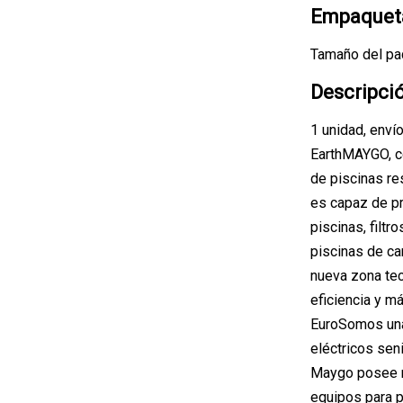
Empaqueta
Tamaño del pa
Descripci
1 unidad, enví
EarthMAYGO, co
de piscinas r
es capaz de pr
piscinas, filtr
piscinas de ca
nueva zona tec
eficiencia y m
EuroSomos una
eléctricos se
Maygo posee má
equipos para p