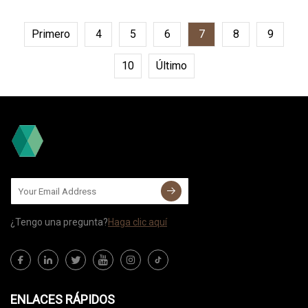
Primero
4
5
6
7
8
9
10
Último
¿Tengo una pregunta?
Haga clic aquí
ENLACES RÁPIDOS