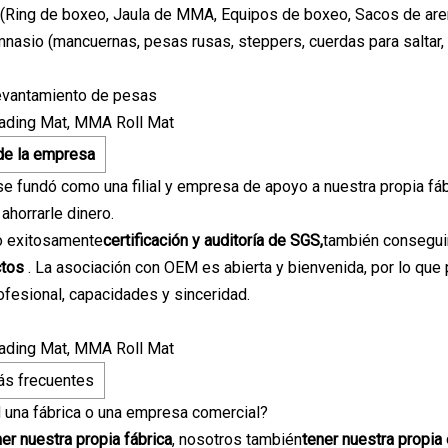
Ring de boxeo, Jaula de MMA, Equipos de boxeo, Sacos de arena
nasio (mancuernas, pesas rusas, steppers, cuerdas para saltar,
levantamiento de pesas
de la empresa
e fundó como una filial y empresa de apoyo a nuestra propia fábri
 ahorrarle dinero.
 exitosamente
certificación y auditoría de SGS,
también consegui
ctos
. La asociación con OEM es abierta y bienvenida, por lo que
ofesional, capacidades y sinceridad.
ás frecuentes
d una fábrica o una empresa comercial?
ner nuestra propia fábrica
, nosotros también
tener nuestra propi