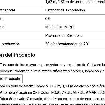
1,52 m, 1,83 m de ancho con diferent
ransporte
Estándar de exportación
ón
CE
ial
MEJOR DEPORTE
Provincia de Shandong
 producción
20 días/contenedor de 20′
ón del Producto
s uno de los mayores proveedores y expertos de China en la fa
Dollamur. Podemos suministrarle diferentes colores, tamaños y c
del Producto
mbra en rollo de tatami Tamaño: 1,52 m, 1,83 m de ancho con di
l: Alfombra y espuma XPE Color: ROJO, AZUL, VERDE, AMARILLO,
cbm Adecuado: Gimnasio, club de boxeo, centro de entrenamien