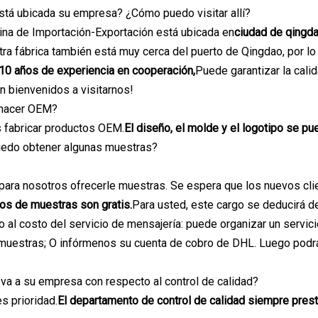
stá ubicada su empresa? ¿Cómo puedo visitar allí?
cina de Importación-Exportación está ubicada en
ciudad de qingd
ra fábrica también está muy cerca del puerto de Qingdao, por lo
10 años de experiencia en cooperación,
Puede garantizar la cali
on bienvenidos a visitarnos!
 hacer OEM?
 fabricar productos OEM.
El diseño, el molde y el logotipo se 
uedo obtener algunas muestras?
 para nosotros ofrecerle muestras. Se espera que los nuevos cli
os de muestras son gratis.
Para usted, este cargo se deducirá d
o al costo del servicio de mensajería: puede organizar un servic
 muestras; O infórmenos su cuenta de cobro de DHL. Luego podrá
 va a su empresa con respecto al control de calidad?
es prioridad.
El departamento de control de calidad siempre presta