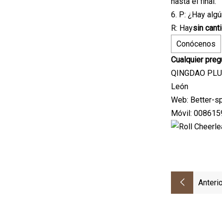
hasta el final:
6. P: ¿Hay alg
R: Hay
sin cant
Conócenos
Cualquier preg
QINGDAO PLU
León
Web: Better-s
Móvil: 00861
Anterio