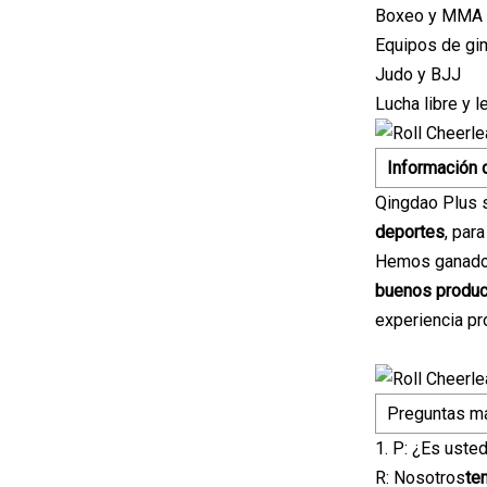
Boxeo y MMA (
Equipos de gim
Judo y BJJ
Lucha libre y 
Información 
Qingdao Plus s
deportes
, para
Hemos ganado
buenos produ
experiencia pr
Preguntas m
1. P: ¿Es uste
R: Nosotros
te