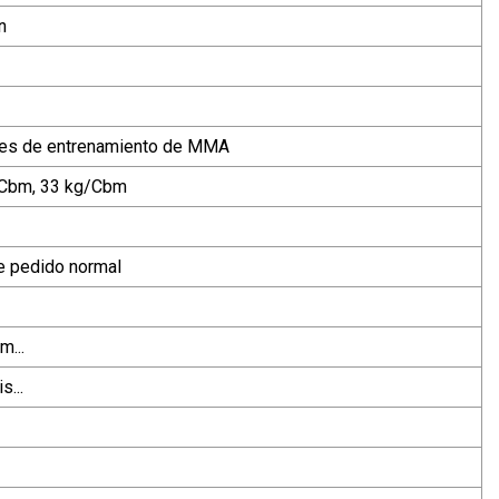
n
ones de entrenamiento de MMA
/Cbm, 33 kg/Cbm
de pedido normal
...
s...