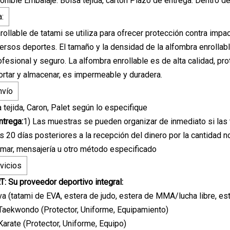
onible Embalaje: Bolsa tejida, cartón Plazo de entrega: Dentro d
a:
rollable de tatami se utiliza para ofrecer protección contra impa
versos deportes. El tamaño y la densidad de la alfombra enrollab
ofesional y seguro. La alfombra enrollable es de alta calidad, pr
portar y almacenar, es impermeable y duradera.
nvío
 tejida, Caron, Palet según lo especifique
ntrega:
1) Las muestras se pueden organizar de inmediato si las
os 20 días posteriores a la recepción del dinero por la cantidad 
, mar, mensajería u otro método especificado
vicios
 Su proveedor deportivo integral:
va (tatami de EVA, estera de judo, estera de MMA/lucha libre, e
Taekwondo (Protector, Uniforme, Equipamiento)
arate (Protector, Uniforme, Equipo)