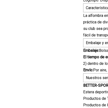
Logotipo: Disp
Característic
La alfombra en
práctica de di
su club sea pr
fácil de trans
Embalaje y e
Embalaje:
Bolsa
El tiempo de e
2) dentro de l
Envío:
Por aire
Nuestros ser
BETTER-SPORT:
Estera deporti
Productos de 
Productos de K