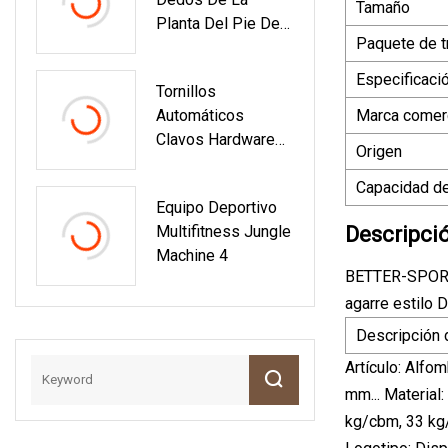
De WPC Para
Tamaño
Planta Del Pie De
Piscina
Paquete de t
Rana Tri
Especificaci
Tornillos
Automáticos
Marca comerc
Clavos Hardware
Origen
De Sujeción
Ensacado Embalaje
Capacidad de
Equipo Deportivo
Embalaje Equipos
Multifitness Jungle
Descripci
De Embalaje De
Machine 4
Shanghai Feiyu
BETTER-SPORT e
Machinery
agarre estilo 
Descripción 
Artículo: Alfo
mm... Materia
kg/cbm, 33 kg/