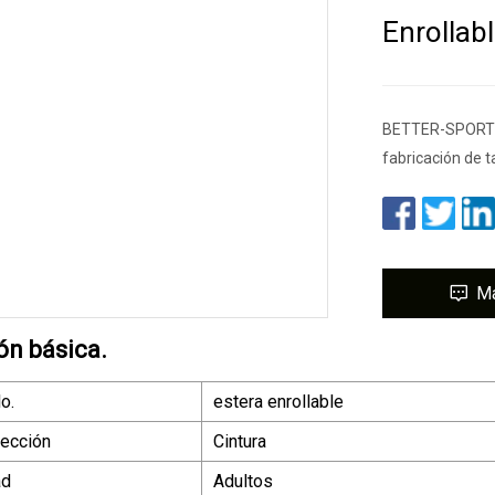
Enrollab
BETTER-SPORT e
fabricación de t
M
ón básica.
o.
estera enrollable
tección
Cintura
ad
Adultos