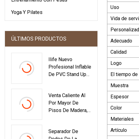
Uso
Yoga Y Pilates
Vida de servi
Personaliza
ÚLTIMOS PRODUCTOS
Adecuado
Calidad
Ilife Nuevo
Logo
Profesional Inflable
De PVC Stand Up
El tiempo de
Paddle Surf Board
Muestra
OEM Mayorista
Venta Caliente Al
Inflable
Espesor
Por Mayor De
Personalizado
Color
Pisos De Madera,
Stand Up Paddle
Decking
Sail Sup Surf Board
Materiales
Compuesto De
Precio
Artículo
Separador De
Plástico Y Madera
Dedos De La