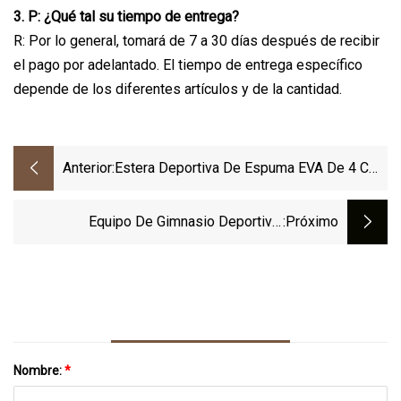
3. P: ¿Qué tal su tiempo de entrega?
R: Por lo general, tomará de 7 a 30 días después de recibir
el pago por adelantado. El tiempo de entrega específico
depende de los diferentes artículos y de la cantidad.
Anterior:
Estera Deportiva De Espuma EVA De 4 Cm
Y 5 Cm Estera De Gimnasio Negra Estera
De Espuma Estera De Rompecabezas De
Equipo De Gimnasio Deportivo,
:próximo
Tatami Estera De Rompecabezas
Entrenamiento Cruzado, Aparejos De
Entrelazada De EVA Con Diferentes
Fitness, Accesorio De Plataforma, Objetivo
Colores Y Tamaños
De Bola De Pared
Nombre:
*