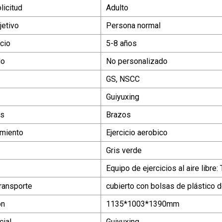
licitud
Adulto
jetivo
Persona normal
cio
5-8 años
do
No personalizado
GS, NSCC
Guiyuxing
as
Brazos
imiento
Ejercicio aerobico
Gris verde
Equipo de ejercicios al aire libre:
ransporte
cubierto con bolsas de plástico 
ón
1135*1003*1390mm
ial
Guiyuxing