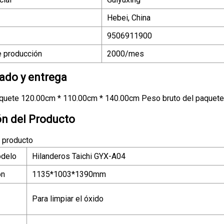
Hebei, China
9506911900
 producción
2000/mes
do y entrega
quete 120.00cm * 110.00cm * 140.00cm Peso bruto del paquet
ón del Producto
l producto
delo
Hilanderos Taichi GYX-A04
ón
1135*1003*1390mm
Para limpiar el óxido