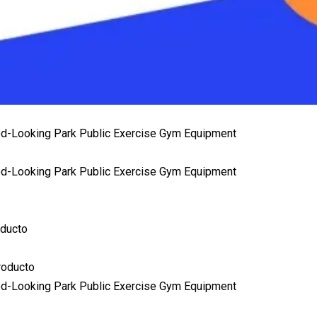
oducto
roducto