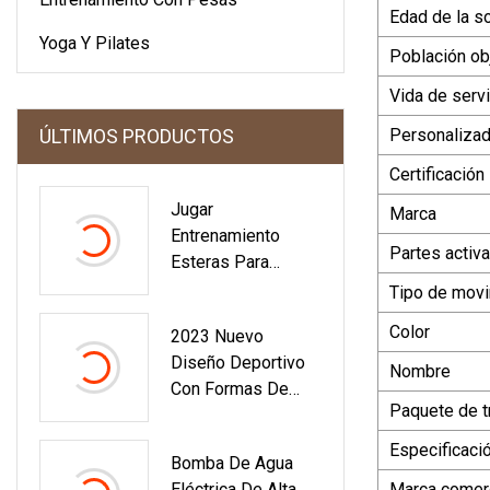
Edad de la so
Yoga Y Pilates
Población ob
Vida de servi
ÚLTIMOS PRODUCTOS
Personaliza
Certificación
Jugar
Marca
Entrenamiento
Partes activ
Esteras Para
Ejercicios Estera
Tipo de mov
De Base Deportes
Color
2023 Nuevo
Piscina Hogar
Diseño Deportivo
Fitness Garaje
Nombre
Con Formas De
Paquete de t
Bolas De Vidrio
Para Decoración
Especificaci
Bomba De Agua
De Árboles.
Eléctrica De Alta
Marca comerc