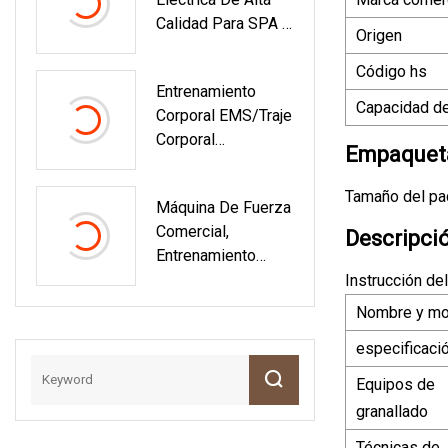
Calidad Para SPA Y
Origen
Bomba De Piscina
Código hs
Entrenamiento
Capacidad de
Corporal EMS/traje
Corporal
Empaqueta
EMS/estimulador
Muscular
Tamaño del pa
Máquina De Fuerza
Electrónico Para
Comercial,
Bajar De Peso,
Descripci
Entrenamiento
Reducción De
Deportivo,
Instrucción de
Celulitis, Traje
Sentadilla Eléctrica
Adelgazante EMS
Nombre y mo
Para Culturismo,
especificaci
Estante De
Entrenamiento
Equipos de
Todo En Uno, Multi
granallado
Técnicas de