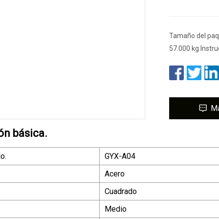
Tamaño del paqu
57.000 kg Instru
M
ón básica.
o.
GYX-A04
Acero
Cuadrado
Medio