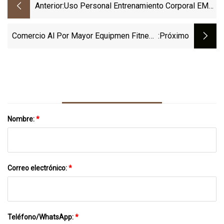
Anterior:
Uso Personal Entrenamiento Corporal EMS
/ Traje Corporal EMS / Estimulador
Muscular Electrónico Para Bajar De Peso
Comercio Al Por Mayor Equipmen Fitness
:próximo
Entrenamiento De Fuerza Gimnasio
Ejercicio Empuñadura De Mano
Nombre:
*
Correo electrónico:
*
Teléfono/WhatsApp:
*