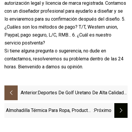
autorización legal y licencia de marca registrada. Contamos
con un diseñador profesional para ayudarlo a diseñar y se
lo enviaremos para su confirmación después del diseño. 5.
¿Cuáles son los métodos de pago? T/T, Western union,
Paypal, pago seguro, L/C, RMB... 6. ¿Cuál es nuestro
servicio postventa?
Si tiene alguna pregunta o sugerencia, no dude en
contactarnos, resolveremos su problema dentro de las 24
horas. Bienvenido a darnos su opinión.
Anterior:
Deportes De Golf Uretano De Alta Calidad 2
3 Diseño De Pelota De Golf De 4 Piezas
Almohadilla Térmica Para Ropa, Productos
:próximo
Relacionados Con Elementos Calefactores
De Fibra De Carbono DC De Invierno Para