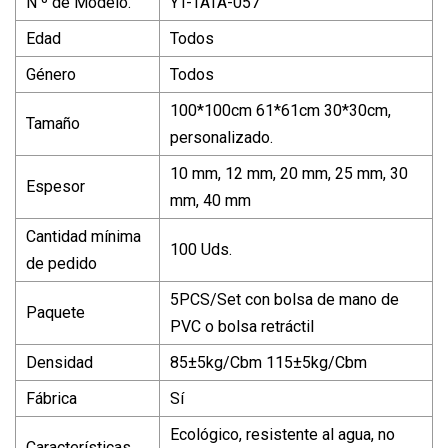
N º de Modelo.
YT-TATA-057
Edad
Todos
Género
Todos
100*100cm 61*61cm 30*30cm,
Tamaño
personalizado.
10 mm, 12 mm, 20 mm, 25 mm, 30
Espesor
mm, 40 mm
Cantidad mínima
100 Uds.
de pedido
5PCS/Set con bolsa de mano de
Paquete
PVC o bolsa retráctil
Densidad
85±5kg/Cbm 115±5kg/Cbm
Fábrica
Sí
Ecológico, resistente al agua, no
Características