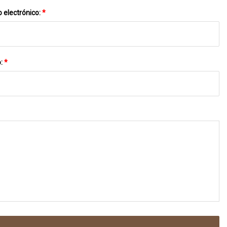
 electrónico:
*
o:
*