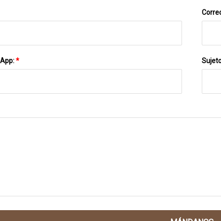
Correo
sApp:
*
Sujet