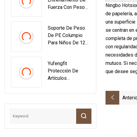
Ningbo Hotsion
Fuerza Con Peso
de papelería, 
Libre Profesional
Máquina De
una superficie
Soporte De Peso
Ejercicio De Prensa
se centran en 
De PE Columpio
De Piernas De 45
completa de pr
Para Niños De 120
Grados Gimnasio
con regularida
Kg Para Interior Y
De Culturismo
necesidades de
Exterior
Equipo De Fitness
mutuos. Si nec
Yufengfit
Comercial
Protección De
que desee segú
Artículos
Deportivos
Gimnasio En Casa
Anterio
Fitness
Levantamiento De
Pesas Muñequeras
Muñequeras
Soporte Para
Muñecas Correas