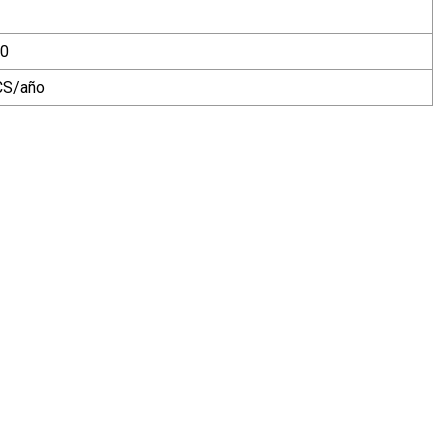
0
S/año