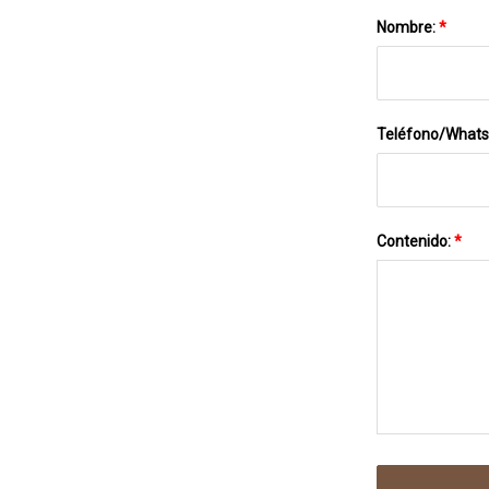
Para
Nombre:
*
Levantamiento De
Pesas
Teléfono/What
Contenido:
*