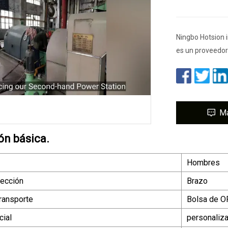
Ningbo Hotsion i
es un proveedor
M
ón básica.
Hombres
tección
Brazo
ransporte
Bolsa de OP
ial
personaliz