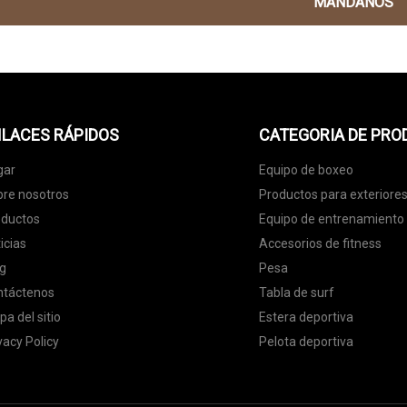
MÁNDANOS
LACES RÁPIDOS
CATEGORIA DE PR
gar
Equipo de boxeo
re nosotros
Productos para exteriore
oductos
Equipo de entrenamiento
icias
Accesorios de fitness
g
Pesa
ntáctenos
Tabla de surf
a del sitio
Estera deportiva
vacy Policy
Pelota deportiva