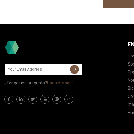
EN
Ho
Sob
Pr
Not
¿Tengo una pregunta?
Haga clic aquí
Blo
Co
map
Pri