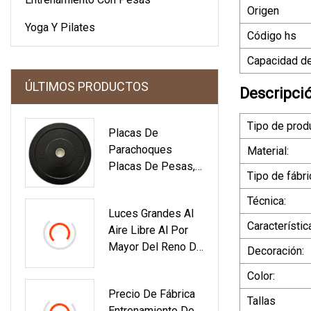
Origen
Yoga Y Pilates
Código hs
Capacidad de
ÚLTIMOS PRODUCTOS
Descripci
Tipo de prod
Placas De
Parachoques
Material:
Placas De Pesas,
Tipo de fábri
Placas De Pesas
De Parachoques,
Técnica:
Luces Grandes Al
Inserto De Acero,
Característic
Aire Libre Al Por
Entrenamiento De
Mayor Del Reno De
Fuerza
Decoración:
La Navidad De
Color:
Navidad De China
Precio De Fábrica
Tallas
Entrenamiento De