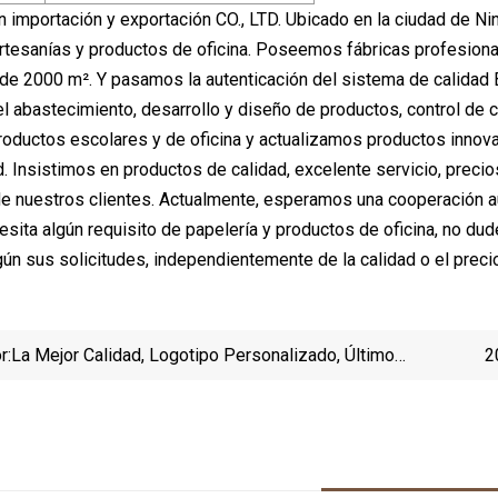
 importación y exportación CO., LTD. Ubicado en la ciudad de Ni
artesanías y productos de oficina. Poseemos fábricas profesional
 de 2000 m². Y pasamos la autenticación del sistema de calid
el abastecimiento, desarrollo y diseño de productos, control de
oductos escolares y de oficina y actualizamos productos innov
d. Insistimos en productos de calidad, excelente servicio, preci
 nuestros clientes. Actualmente, esperamos una cooperación aú
esita algún requisito de papelería y productos de oficina, no d
n sus solicitudes, independientemente de la calidad o el preci
r:
La Mejor Calidad, Logotipo Personalizado, Último
2
Diseño, Equipo De Boxeo, Manoplas De Perforación,
Bo
Objetivo De Patada De Taekwondo