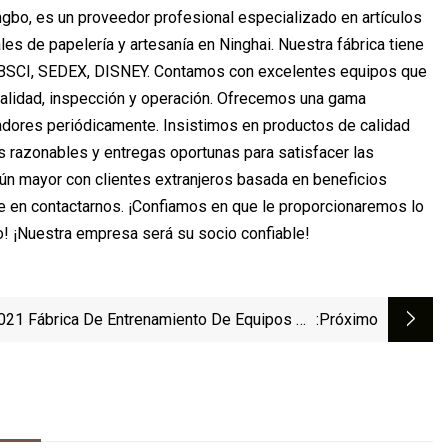
ngbo, es un proveedor profesional especializado en artículos
es de papelería y artesanía en Ninghai. Nuestra fábrica tiene
ad BSCI, SEDEX, DISNEY. Contamos con excelentes equipos que
 calidad, inspección y operación. Ofrecemos una gama
adores periódicamente. Insistimos en productos de calidad
os razonables y entregas oportunas para satisfacer las
n mayor con clientes extranjeros basada en beneficios
ude en contactarnos. ¡Confiamos en que le proporcionaremos lo
o! ¡Nuestra empresa será su socio confiable!
021 Fábrica De Entrenamiento De Equipos De
:próximo
xeo Con Ring De Boxeo De Piso Impreso Con
Logotipo Personalizado