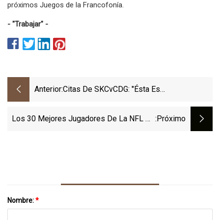
próximos Juegos de la Francofonía.
- "Trabajar" -
Anterior:
Citas De SKCvCDG: "Ésta Es
Probablemente Nuestra Mejor Actuación
De Todo El Año"
Los 30 Mejores Jugadores De La NFL De
:próximo
30 Años O Más: Travis Kelce De Los
Chiefs Encabeza La Lista De Estrellas
Veteranas Que Ingresan A La Temporada
2023
Nombre:
*