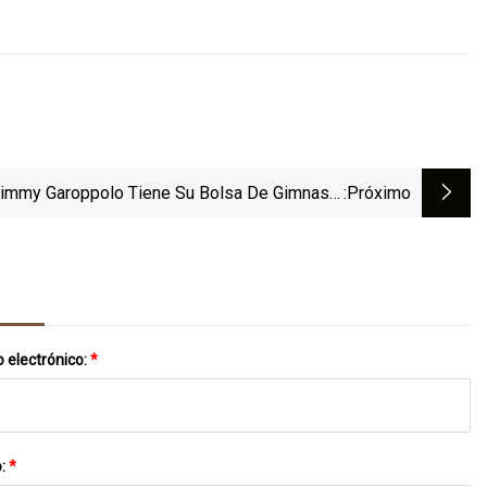
immy Garoppolo Tiene Su Bolsa De Gimnasio
:próximo
Empacada Y Preparada Para Las Vegas
 electrónico:
*
o:
*