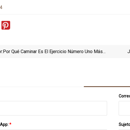
24
r:
Por Qué Caminar Es El Ejercicio Número Uno Más
J
Sostenible Para Perder Grasa
Correo
sApp:
*
Sujet