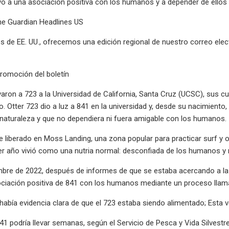
evó a una asociación positiva con los humanos y a depender de ello
he Guardian Headlines US
es de EE. UU., ofrecemos una edición regional de nuestro correo elec
romoción del boletín
varon a 723 a la Universidad de California, Santa Cruz (UCSC), sus
. Otter 723 dio a luz a 841 en la universidad y, desde su nacimiento
a naturaleza y que no dependiera ni fuera amigable con los humanos.
e liberado en Moss Landing, una zona popular para practicar surf y 
mer año vivió como una nutria normal: desconfiada de los humanos 
bre de 2022, después de informes de que se estaba acercando a la gen
ciación positiva de 841 con los humanos mediante un proceso llamad
bía evidencia clara de que el 723 estaba siendo alimentado; Esta v
41 podría llevar semanas, según el Servicio de Pesca y Vida Silvestre