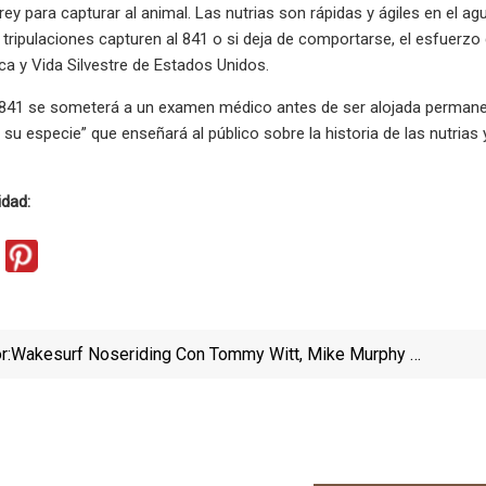
y para capturar al animal. Las nutrias son rápidas y ágiles en el agua
 tripulaciones capturen al 841 o si deja de comportarse, el esfuerz
ca y Vida Silvestre de Estados Unidos.
, 841 se someterá a un examen médico antes de ser alojada permane
su especie” que enseñará al público sobre la historia de las nutria
idad:
r:
Wakesurf Noseriding Con Tommy Witt, Mike Murphy Y
Jimmy Thompson