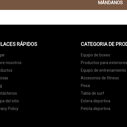
MÁNDANOS
LACES RÁPIDOS
CATEGORIA DE PR
gar
Equipo de boxeo
re nosotros
Productos para exteriore
oductos
Equipo de entrenamiento
icias
Accesorios de fitness
g
Pesa
ntáctenos
Tabla de surf
a del sitio
Estera deportiva
vacy Policy
Pelota deportiva