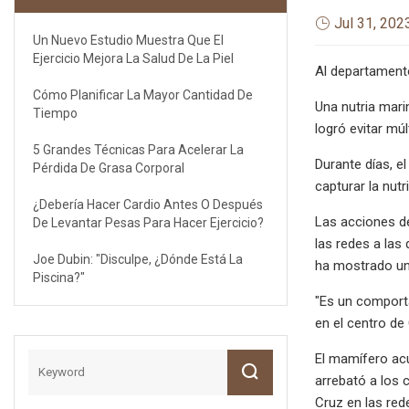
Jul 31, 202
Un Nuevo Estudio Muestra Que El
Ejercicio Mejora La Salud De La Piel
Al departamento
Cómo Planificar La Mayor Cantidad De
Una nutria mari
Tiempo
logró evitar múl
5 Grandes Técnicas Para Acelerar La
Durante días, e
Pérdida De Grasa Corporal
capturar la nut
¿Debería Hacer Cardio Antes O Después
Las acciones de
De Levantar Pesas Para Hacer Ejercicio?
las redes a las
Joe Dubin: "Disculpe, ¿dónde Está La
ha mostrado un
Piscina?"
"Es un comporta
en el centro de
El mamífero acu
arrebató a los 
Cruz en las red