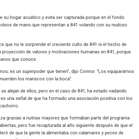
e su hogar acuático y evita ser capturada porque en el fondo
 y bolsos de mano que representan a 841 volando con su nudoso
ce que no le sorprende el creciente culto de 841 ni el hecho de
a la proyección de valores y motivaciones humanas en 841, porque
umanos que conoce.
manos; es un superpoder que tienen", dijo Connor. “Los equiparamos
muerden los mariscos con la boca”.
e alejan de ellos, pero en el caso de 841, ha estado nadando
es una señal de que ha formado una asociación positiva con los
cachorro.
eza gracias a nutrias mayores que formaban parte del programa
abiertas, pero fue recapturada al año siguiente después de que el
nteró de que la gente la alimentaba con calamares y peces de