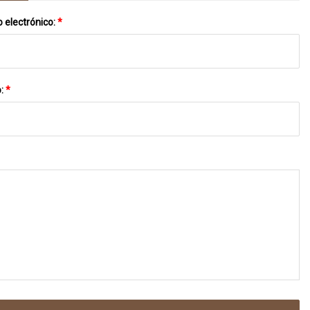
 electrónico:
*
o:
*