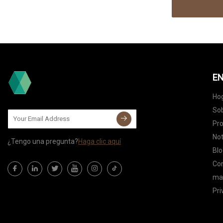
EN
Ho
Sob
Pr
Not
¿Tengo una pregunta?
Haga clic aquí
Blo
Co
map
Pri