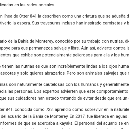
licadas en las redes sociales.
n línea de Otter 841 la describen como una criatura que se adueña d
tiverio la espera. Sus travesuras incluso han inspirado camisetas
ario de la Bahía de Monterey, conocido por su trabajo con nutrias, di
 apoye para que permanezca salvaje y libre. Aún así, advierte contr
entos que exhibe son potencialmente peligrosos para ella y los h
ue tienen las nutrias es que son increíblemente lindas a los ojos hu
ascotas y solo quieres abrazarlos. Pero son animales salvajes que 
inas son naturalmente cautelosas con los humanos y generalmente s
acia las personas. Los expertos advierten que este comportamiento 
que sus cuidadores han estado tratando de evitar desde que era un 
ter 841, conocida como 723, aprendió cómo sobrevivir en la natural
del acuario de la Bahía de Monterey. En 2017, fue liberada en aguas 
 informes de que se acercaba a kayaks. El personal del acuario se e