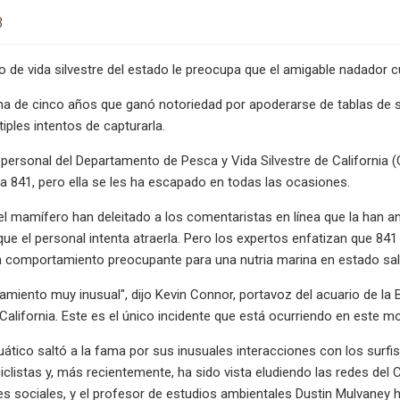
3
 de vida silvestre del estado le preocupa que el amigable nadador 
na de cinco años que ganó notoriedad por apoderarse de tablas de 
tiples intentos de capturarla.
l personal del Departamento de Pesca y Vida Silvestre de California 
ria 841, pero ella se les ha escapado en todas las ocasiones.
l mamífero han deleitado a los comentaristas en línea que la han an
 que el personal intenta atraerla. Pero los expertos enfatizan que 8
 comportamiento preocupante para una nutria marina en estado sal
miento muy inusual", dijo Kevin Connor, portavoz del acuario de la B
 California. Este es el único incidente que está ocurriendo en este 
ático saltó a la fama por sus inusuales interacciones con los surfis
ciclistas y, más recientemente, ha sido vista eludiendo las redes 
es sociales, y el profesor de estudios ambientales Dustin Mulvaney