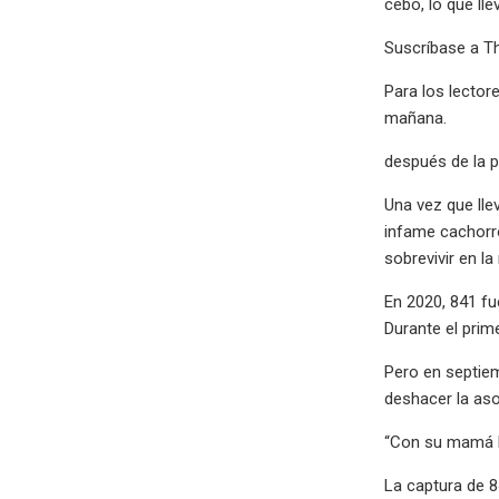
cebo, lo que ll
Suscríbase a T
Para los lector
mañana.
después de la p
Una vez que lle
infame cachorro
sobrevivir en l
En 2020, 841 fu
Durante el pri
Pero en septiem
deshacer la aso
“Con su mamá ha
La captura de 8